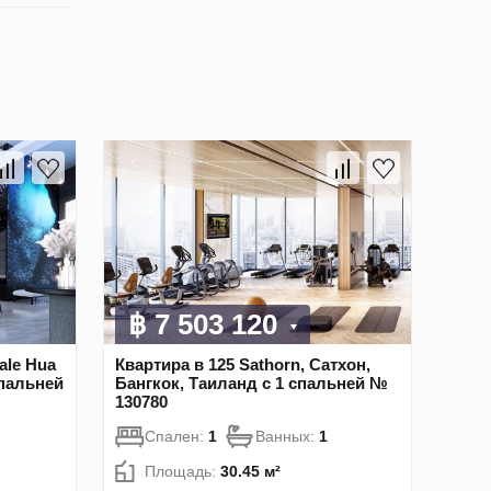
฿ 7 503 120
ale Hua
Квартира в 125 Sathorn, Сатхон,
спальней
Бангкок, Таиланд с 1 спальней №
130780
Спален:
1
Ванных:
1
Площадь:
30.45 м²