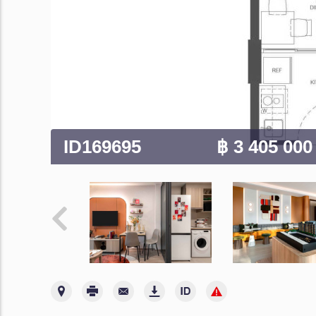
ID169695
฿ 3 405 00