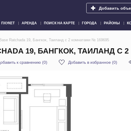
Добавить объе
ПХУКЕТ
АРЕНДА
ПОИСК НА КАРТЕ
ГОРОДА
РАЙОНЫ
К
Base Ratchada 19, Бангкок, Таиланд с 2 комнатами № 169695
HADA 19, БАНГКОК, ТАИЛАНД С 2
обавить к сравнению
(
0
)
Добавить в избранное
(
0
)