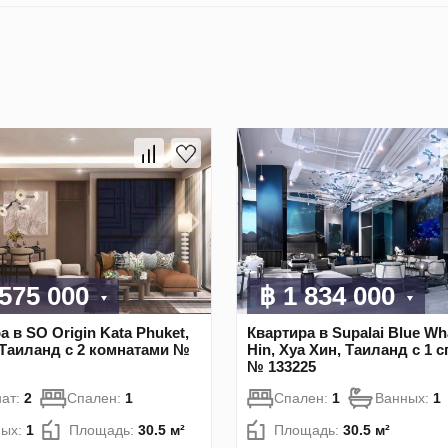
 575 000
฿ 1 834 000
а в SO Origin Kata Phuket,
Квартира в Supalai Blue Wh
 Таиланд с 2 комнатами №
Hin, Хуа Хин, Таиланд с 1 
№ 133225
ат:
2
Спален:
1
Спален:
1
Ванных:
1
ных:
1
Площадь:
30.5 м²
Площадь:
30.5 м²