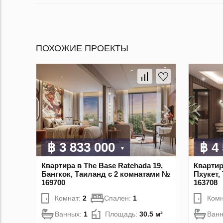
ПОХОЖИЕ ПРОЕКТЫ
฿ 3 833 000
฿ 4
Квартира в The Base Ratchada 19,
Квартир
Бангкок, Таиланд с 2 комнатами №
Пхукет,
169700
163708
Комнат:
2
Спален:
1
Комн
Ванных:
1
Площадь:
30.5 м²
Ван