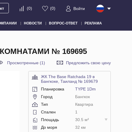
кт
(
0
)
(
0
)
Войти
ОМПАНИИ
НОВОСТИ
ВОПРОС-ОТВЕТ
РЕКЛАМА
 КОМНАТАМИ № 169695
Просмотренные (1)
Предложить свою цену
ЖК The Base Ratchada 19 в
Бангкоке, Таиланд № 169679
Планировка
TYPE 1Dm
Город
Бангкок
Тип
Квартира
Спален
1
Площадь
30.5 м²
До моря
32 км