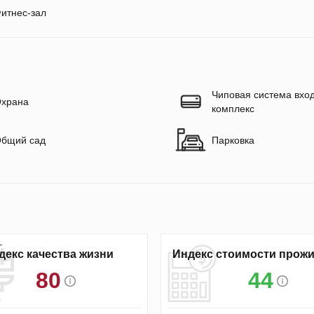
итнес-зал
Чиповая система вход
храна
комплекс
бщий сад
Парковка
декс качества жизни
Индекс стоимости прож
80
44