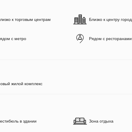
лизко к торговым центрам
Близко к центру горо
ядом с метро
Рядом с ресторанами
овый жилой комплекс
естибюль в здании
Зона отдыха