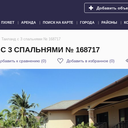
Добавить объе
ПХУКЕТ
АРЕНДА
ПОИСК НА КАРТЕ
ГОРОДА
РАЙОНЫ
К
, Таиланд с 3 спальнями № 168717
 С 3 СПАЛЬНЯМИ № 168717
обавить к сравнению
(
0
)
Добавить в избранное
(
0
)