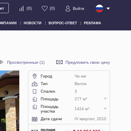
кт
(
0
)
(
0
)
Войти
ОМПАНИИ
НОВОСТИ
ВОПРОС-ОТВЕТ
РЕКЛАМА
Просмотренные (1)
Предложить свою цену
Город
Ча-ам
Тип
Вилла
Спален
3
Площадь
277 м²
Площадь
1424 м²
участка
Дата сдачи
IV квартал, 2010
полная