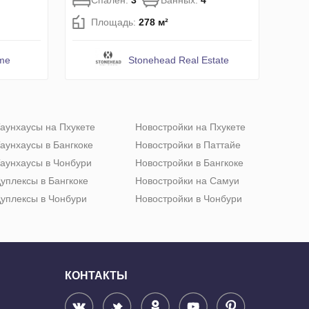
Спален:
3
Ванных:
4
Площадь:
278 м²
me
Stonehead Real Estate
аунхаусы на Пхукете
Новостройки на Пхукете
аунхаусы в Бангкоке
Новостройки в Паттайе
аунхаусы в Чонбури
Новостройки в Бангкоке
уплексы в Бангкоке
Новостройки на Самуи
уплексы в Чонбури
Новостройки в Чонбури
КОНТАКТЫ