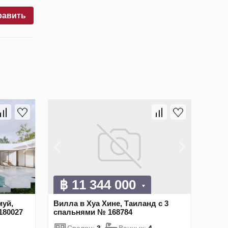
равить
฿ 11 344 000
муй,
Вилла в Хуа Хине, Таиланд с 3
180027
спальнями № 168784