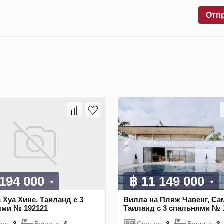
Отп
 194 000
฿ 11 149 000
 Хуа Хине, Таиланд с 3
Вилла на Пляж Чавенг, Са
ями № 192121
Таиланд с 3 спальнями № 