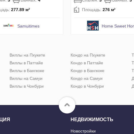
лен:
3
Ванных:
4
Спален:
3
Ванных:
3
щадь:
277.89 м²
Площадь:
276 м²
Samuitimes
Home Sweet Ho
Виллы на Пхукете
Кондо на Пхукете
Т
Виллы в Паттайе
Кондо в Паттайе
Т
Виллы в Бангкоке
Кондо в Бангкоке
Т
Виллы на Самуи
Кондо на Самуи
Д
Виллы в Чонбури
Кондо в Чонбури
Д
ЦИЯ
НЕДВИЖИМОСТЬ
Новостройки