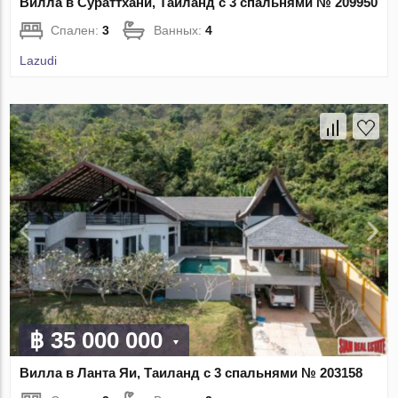
Вилла в Сураттхани, Таиланд с 3 спальнями № 209950
Спален:
3
Ванных:
4
Lazudi
฿ 35 000 000
Вилла в Ланта Яи, Таиланд с 3 спальнями № 203158