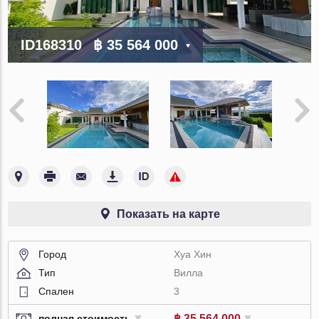
ID168310
฿ 35 564 000
Показать на карте
Город
Хуа Хин
Тип
Вилла
Спален
3
฿ 35 564 000
полная стоимость