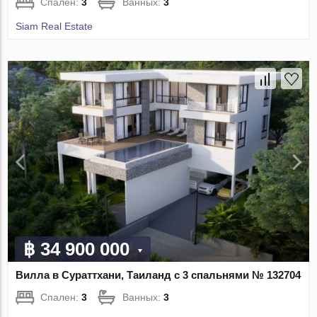
Спален:
3
Ванных:
3
Siam Real Estate
฿ 34 900 000
Вилла в Сураттхани, Таиланд с 3 спальнями № 132704
Спален:
3
Ванных:
3