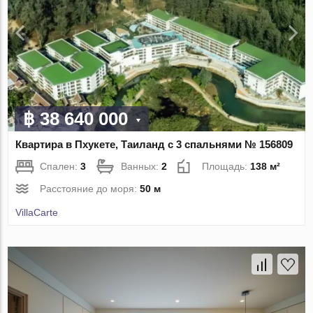
฿ 38 640 000
Квартира в Пхукете, Таиланд с 3 спальнями № 156809
Спален:
3
Ванных:
2
Площадь:
138 м²
Расстояние до моря:
50 м
VillaСarte