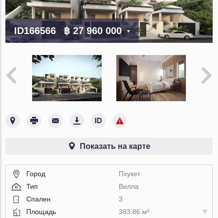
ID166566
฿ 27 960 000
Показать на карте
Город
Пхукет
Тип
Вилла
Спален
3
Площадь
383.86 м²