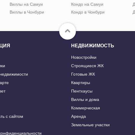
Виллы на Самуи
Кондо на Самуи
Д
Виллы в Чонбури
Кондо в Чонбури
Д
ЦИЯ
НЕДВИЖИМОСТЬ
Новостройки
ики
Строящиеся ЖК
 недвижимости
Готовые ЖК
карте
Квартиры
вет
Пентхаусы
Виллы и дома
Коммерческая
ть с сайтом
Аренда
Земельные участки
конфиденциальности