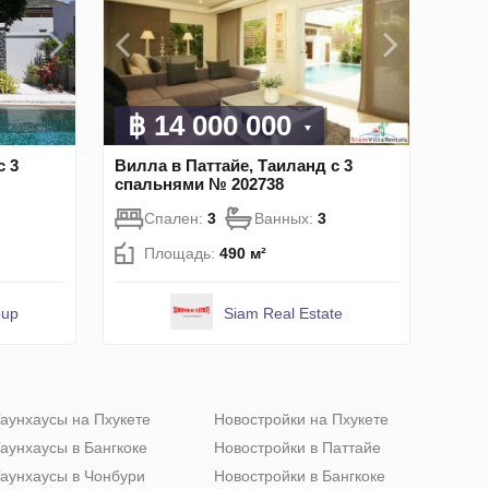
฿ 14 000 000
с 3
Вилла в Паттайе, Таиланд с 3
спальнями № 202738
Спален:
3
Ванных:
3
Площадь:
490 м²
oup
Siam Real Estate
аунхаусы на Пхукете
Новостройки на Пхукете
аунхаусы в Бангкоке
Новостройки в Паттайе
аунхаусы в Чонбури
Новостройки в Бангкоке