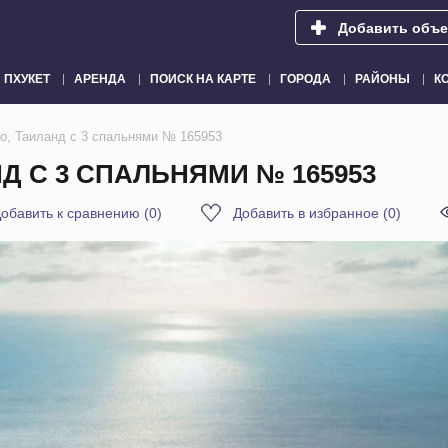
Добавить объе
ПХУКЕТ
АРЕНДА
ПОИСК НА КАРТЕ
ГОРОДА
РАЙОНЫ
К
ао, Таиланд с 3 спальнями № 165953
Д С 3 СПАЛЬНЯМИ № 165953
обавить к сравнению
(
0
)
Добавить в избранное
(
0
)