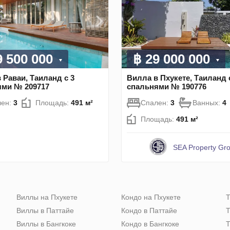
9 500 000
฿ 29 000 000
 Раваи, Таиланд с 3
Вилла в Пхукете, Таиланд 
ями № 209717
спальнями № 190776
лен:
3
Площадь:
491 м²
Спален:
3
Ванных:
4
Площадь:
491 м²
SEA Property Gr
Виллы на Пхукете
Кондо на Пхукете
Т
Виллы в Паттайе
Кондо в Паттайе
Т
Виллы в Бангкоке
Кондо в Бангкоке
Т