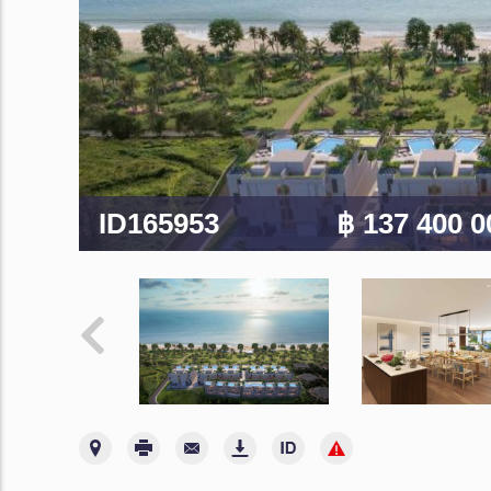
ID165953
฿ 137 400 