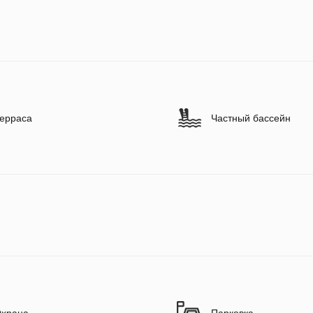
ерраса
Частный бассейн
храна
Парковка