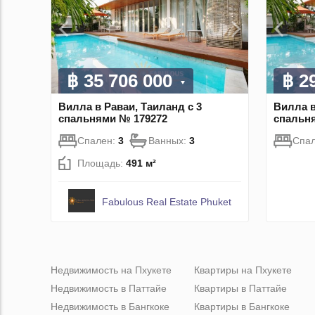
฿ 35 706 000
฿ 2
Вилла в Раваи, Таиланд с 3
Вилла в
спальнями № 179272
спальн
Спален:
3
Ванных:
3
Спа
Площадь:
491 м²
Fabulous Real Estate Phuket
Недвижимость на Пхукете
Квартиры на Пхукете
Недвижимость в Паттайе
Квартиры в Паттайе
Недвижимость в Бангкоке
Квартиры в Бангкоке