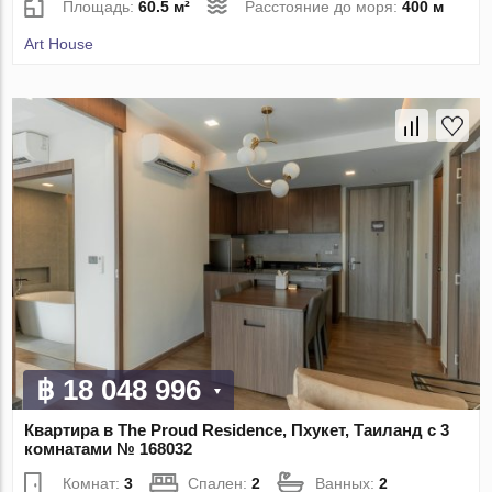
Площадь:
60.5 м²
Расстояние до моря:
400 м
Art House
฿ 18 048 996
Квартира в The Proud Residence, Пхукет, Таиланд с 3
комнатами № 168032
Комнат:
3
Спален:
2
Ванных:
2