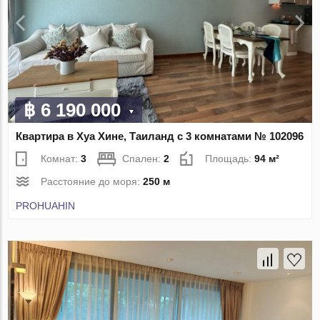
฿ 6 190 000
Квартира в Хуа Хине, Таиланд с 3 комнатами № 102096
Комнат:
3
Спален:
2
Площадь:
94 м²
Расстояние до моря:
250 м
PROHUAHIN