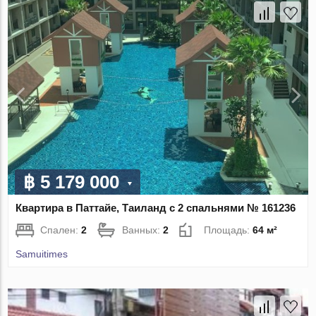
฿ 5 179 000
Квартира в Паттайе, Таиланд с 2 спальнями № 161236
Спален:
2
Ванных:
2
Площадь:
64 м²
Samuitimes