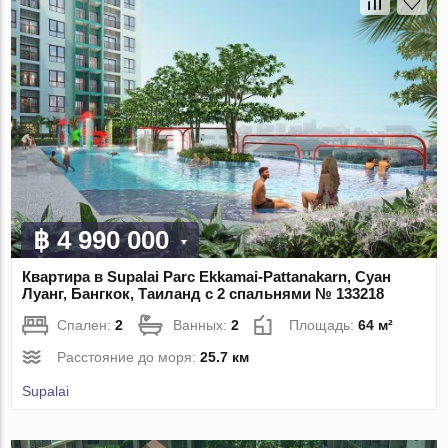
฿ 4 990 000
Квартира в Supalai Parc Ekkamai-Pattanakarn, Суан
Луанг, Бангкок, Таиланд с 2 спальнями № 133218
Спален:
2
Ванных:
2
Площадь:
64 м²
Расстояние до моря:
25.7 км
Supalai