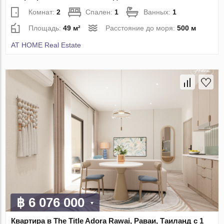
Комнат:
2
Спален:
1
Ванных:
1
Площадь:
49 м²
Расстояние до моря:
500 м
AT HOME Real Estate
฿ 6 076 000
Квартира в The Title Adora Rawai, Раваи, Таиланд с 1