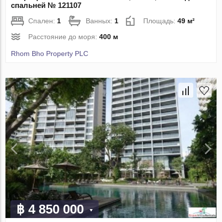
спальней № 121107
Спален:
1
Ванных:
1
Площадь:
49 м²
Расстояние до моря:
400 м
Rhom Bho Property PLC
฿ 4 850 000