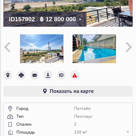
ID157902
฿ 12 800 000
Показать на карте
Город
Паттайя
Тип
Пентхаус
Спален
2
Площадь
159 м²