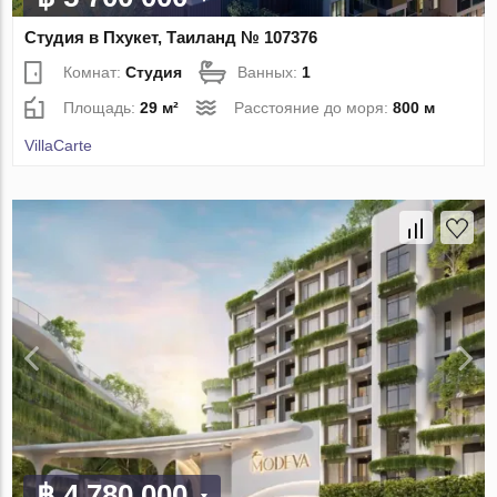
Студия в Пхукет, Таиланд № 107376
Комнат:
Студия
Ванных:
1
Площадь:
29 м²
Расстояние до моря:
800 м
VillaСarte
฿ 4 780 000