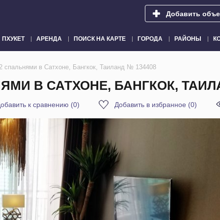
Добавить объе
ПХУКЕТ
АРЕНДА
ПОИСК НА КАРТЕ
ГОРОДА
РАЙОНЫ
К
2 спальнями в Сатхоне, Бангкок, Таиланд № 134408
МИ В САТХОНЕ, БАНГКОК, ТАИЛА
обавить к сравнению
(
0
)
Добавить в избранное
(
0
)