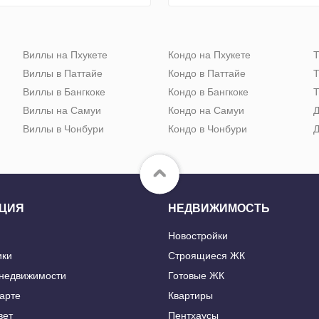
Виллы на Пхукете
Кондо на Пхукете
Т
Виллы в Паттайе
Кондо в Паттайе
Т
Виллы в Бангкоке
Кондо в Бангкоке
Т
Виллы на Самуи
Кондо на Самуи
Д
Виллы в Чонбури
Кондо в Чонбури
Д
ЦИЯ
НЕДВИЖИМОСТЬ
Новостройки
ики
Строящиеся ЖК
 недвижимости
Готовые ЖК
карте
Квартиры
вет
Пентхаусы