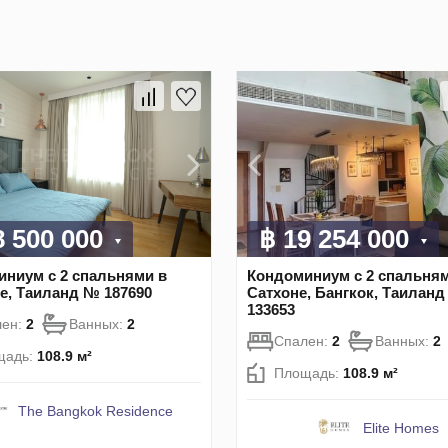
8 500 000
฿ 19 254 000
ниум с 2 спальнями в
Кондоминиум с 2 спальням
е, Таиланд № 187690
Сатхоне, Бангкок, Таилан
133653
лен:
2
Ванных:
2
Спален:
2
Ванных:
2
щадь:
108.9 м²
Площадь:
108.9 м²
The Bangkok Residence
Elite Homes