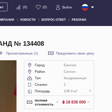
кт
(
0
)
(
0
)
Войти
ОМПАНИИ
НОВОСТИ
ВОПРОС-ОТВЕТ
РЕКЛАМА
НД № 134408
Просмотренные (1)
Предложить свою цену
Город
Бангкок
Район
Сатхон
Тип
Кондоминиум
Спален
2
Площадь
108.9 м²
полная
฿ 18 836 000
стоимость