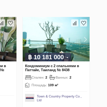
฿ 10 181 000
и в
Кондоминиум с 2 спальнями в
д №
Паттайе, Таиланд № 8438
Спален:
2
Ванных:
2
Площадь:
109 м²
Town & Country Property Co.,
Ltd