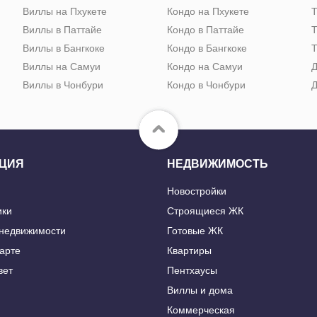
Виллы на Пхукете
Кондо на Пхукете
Т
Виллы в Паттайе
Кондо в Паттайе
Т
Виллы в Бангкоке
Кондо в Бангкоке
Т
Виллы на Самуи
Кондо на Самуи
Д
Виллы в Чонбури
Кондо в Чонбури
Д
ЦИЯ
НЕДВИЖИМОСТЬ
Новостройки
ики
Строящиеся ЖК
 недвижимости
Готовые ЖК
карте
Квартиры
вет
Пентхаусы
Виллы и дома
Коммерческая