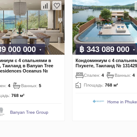
39 000 000
฿ 343 089 000
ниум с 4 спальнями в
Кондоминиум с 4 спальням
, Таиланд в Banyan Tree
Пхукете, Таиланд № 13142
esidences Oceanus №
Спален:
4
Ванных:
4
Площадь:
768 м²
лен:
4
Ванных:
5
щадь:
768 м²
Home in Phuke
Banyan Tree Group