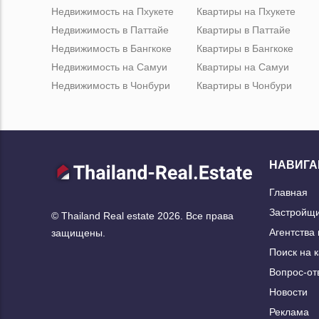
Недвижимость на Пхукете
Квартиры на Пхукете
Недвижимость в Паттайе
Квартиры в Паттайе
Недвижимость в Бангкоке
Квартиры в Бангкоке
Недвижимость на Самуи
Квартиры на Самуи
Недвижимость в Чонбури
Квартиры в Чонбури
НАВИГА
Главная
Застройщ
© Thailand Real estate 2026. Все права
Агентства
защищены.
Поиск на 
Вопрос-от
Новости
Реклама