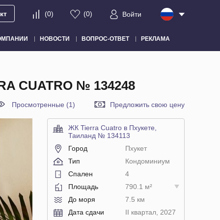
кт
(
0
)
(
0
)
Войти
ОМПАНИИ
НОВОСТИ
ВОПРОС-ОТВЕТ
РЕКЛАМА
RA CUATRO № 134248
Просмотренные (1)
Предложить свою цену
ЖК Tierra Cuatro в Пхукете,
Таиланд № 134113
Город
Пхукет
Тип
Кондоминиум
Спален
4
Площадь
790.1 м²
До моря
7.5 км
Дата сдачи
II квартал, 2027