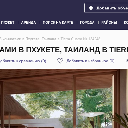
Добавить объе
ПХУКЕТ
АРЕНДА
ПОИСК НА КАРТЕ
ГОРОДА
РАЙОНЫ
К
 комнатами в Пхукете, Таиланд в Tierra Cuatro № 134248
МИ В ПХУКЕТЕ, ТАИЛАНД В TIER
обавить к сравнению
(
0
)
Добавить в избранное
(
0
)