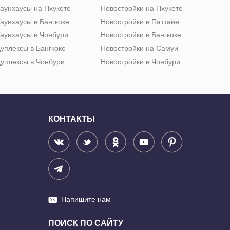
аунхаусы на Пхукете
Новостройки на Пхукете
аунхаусы в Бангкоке
Новостройки в Паттайе
аунхаусы в Чонбури
Новостройки в Бангкоке
уплексы в Бангкоке
Новостройки на Самуи
уплексы в Чонбури
Новостройки в Чонбури
КОНТАКТЫ
Напишите нам
ПОИСК ПО САЙТУ