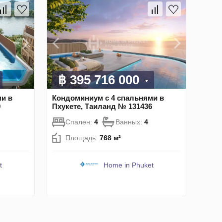
฿ 395 716 000
и в
Кондоминиум с 4 спальнями в
9
Пхукете, Таиланд № 131436
Спален:
4
Ванных:
4
Площадь:
768 м²
t
Home in Phuket