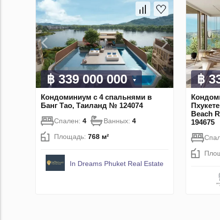
฿ 339 000 000
฿ 3
Кондоминиум с 4 спальнями в
Кондоми
Банг Тао, Таиланд № 124074
Пхукете
Beach R
Спален:
4
Ванных:
4
194675
Площадь:
768 м²
Спа
Пло
In Dreams Phuket Real Estate