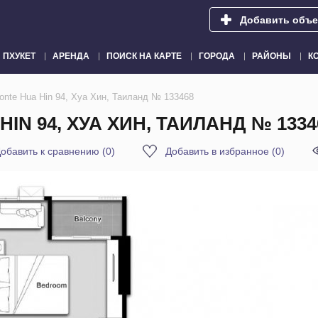
Добавить объе
ПХУКЕТ
АРЕНДА
ПОИСК НА КАРТЕ
ГОРОДА
РАЙОНЫ
К
onte Hua Hin 94, Хуа Хин, Таиланд № 133468
IN 94, ХУА ХИН, ТАИЛАНД № 1334
обавить к сравнению
(
0
)
Добавить в избранное
(
0
)