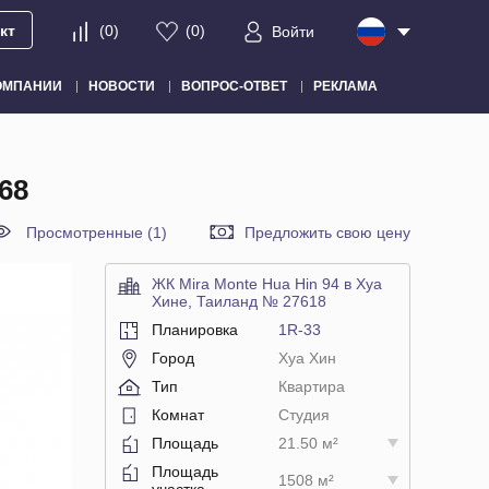
кт
(
0
)
(
0
)
Войти
ОМПАНИИ
НОВОСТИ
ВОПРОС-ОТВЕТ
РЕКЛАМА
68
Просмотренные (1)
Предложить свою цену
ЖК Mira Monte Hua Hin 94 в Хуа
Хине, Таиланд № 27618
Планировка
1R-33
Город
Хуа Хин
Тип
Квартира
Комнат
Студия
Площадь
21.50 м²
Площадь
1508 м²
участка