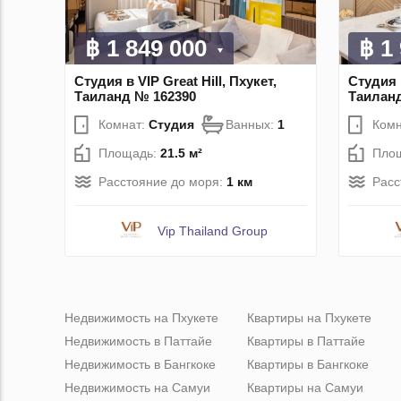
฿ 1 849 000
฿ 1
Студия в VIP Great Hill, Пхукет,
Студия в
Таиланд № 162390
Таилан
Комнат:
Студия
Ванных:
1
Комн
Площадь:
21.5 м²
Пло
Расстояние до моря:
1 км
Расс
Vip Thailand Group
Недвижимость на Пхукете
Квартиры на Пхукете
Недвижимость в Паттайе
Квартиры в Паттайе
Недвижимость в Бангкоке
Квартиры в Бангкоке
Недвижимость на Самуи
Квартиры на Самуи