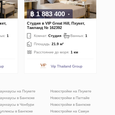
฿ 1 883 400
кет,
Студия в VIP Great Hill, Пхукет,
Таиланд № 162392
ных:
1
Комнат:
Студия
Ванных:
1
Площадь:
21.9 м²
Расстояние до моря:
1 км
oup
Vip Thailand Group
аунхаусы на Пхукете
Новостройки на Пхукете
аунхаусы в Бангкоке
Новостройки в Паттайе
аунхаусы в Чонбури
Новостройки в Бангкоке
уплексы в Бангкоке
Новостройки на Самуи