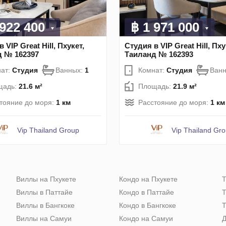
 922 400
฿ 1 971 000
 VIP Great Hill, Пхукет,
Студия в VIP Great Hill, Пху
д № 162397
Таиланд № 162393
ат:
Студия
Ванных:
1
Комнат:
Студия
Ван
щадь:
21.6 м²
Площадь:
21.9 м²
тояние до моря:
1 км
Расстояние до моря:
1 км
Vip Thailand Group
Vip Thailand Gr
Виллы на Пхукете
Кондо на Пхукете
Т
Виллы в Паттайе
Кондо в Паттайе
Т
Виллы в Бангкоке
Кондо в Бангкоке
Т
Виллы на Самуи
Кондо на Самуи
Д