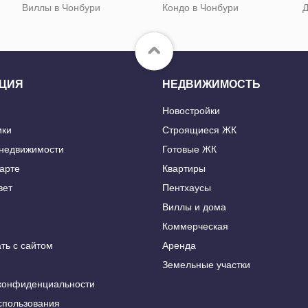
Виллы в Чонбури
Кондо в Чонбури
Д
ЦИЯ
НЕДВИЖИМОСТЬ
Новостройки
ики
Строящиеся ЖК
 недвижимости
Готовые ЖК
карте
Квартиры
вет
Пентхаусы
Виллы и дома
Коммерческая
ть с сайтом
Аренда
Земельные участки
конфиденциальности
спользования