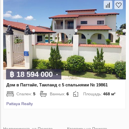
฿ 18 594 000
Дом в Паттайе, Таиланд с 5 спальнями № 19861
Спален:
5
Ванных:
6
Площадь:
468 м²
Pattaya Realty
Недвижимость на Пхукете
Квартиры на Пхукете