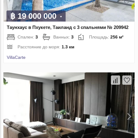
฿ 19 000 000
Таунхаус в Пхукете, Таиланд с 3 спальнями № 209942
Спален:
3
Ванных:
3
Площадь:
256 м²
Расстояние до моря:
1.3 км
VillaСarte