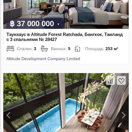
฿ 37 000 000
Таунхаус в Altitude Forest Ratchada, Бангкок, Таиланд
с 3 спальнями № 28427
Спален:
3
Ванных:
5
Площадь:
253 м²
Altitude Development Company Limited