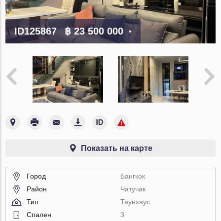
ID125867
฿ 23 500 000
Показать на карте
Город
Бангкок
Район
Чатучак
Тип
Таунхаус
Спален
3