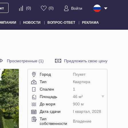
кт
(
0
)
(
0
)
Войти
ОМПАНИИ
НОВОСТИ
ВОПРОС-ОТВЕТ
РЕКЛАМА
Просмотренные (1)
Предложить свою цену
Город
Пхукет
Тип
Квартира
Спален
1
Площадь
46 м²
До моря
900 м
Дата сдачи
I квартал, 2028
Тип
Владение
собственности