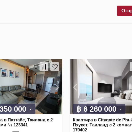
Отп
 350 000
฿ 6 260 000
а в Паттайе, Таиланд с 2
Квартира в Citygate de Phuk
ами № 123341
Пхукет, Таиланд с 2 комна
170402