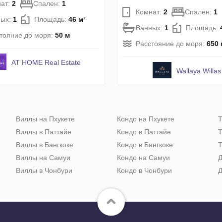
ат:
2
Спален:
1
Комнат:
2
Спален:
1
ных:
1
Площадь:
46 м²
Ванных:
1
Площадь:
тояние до моря:
50 м
Расстояние до моря:
650 
AT HOME Real Estate
Wallaya Willas
Виллы на Пхукете
Кондо на Пхукете
Т
Виллы в Паттайе
Кондо в Паттайе
Т
Виллы в Бангкоке
Кондо в Бангкоке
Т
Виллы на Самуи
Кондо на Самуи
Д
Виллы в Чонбури
Кондо в Чонбури
Д