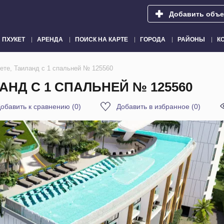
Добавить объе
ПХУКЕТ
АРЕНДА
ПОИСК НА КАРТЕ
ГОРОДА
РАЙОНЫ
К
ете, Таиланд с 1 спальней № 125560
АНД С 1 СПАЛЬНЕЙ № 125560
обавить к сравнению
(
0
)
Добавить в избранное
(
0
)