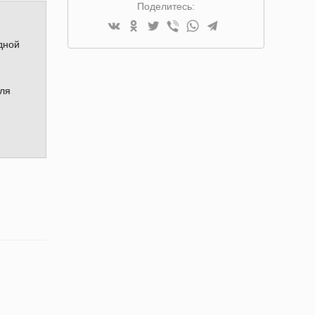
Поделитесь:
дной
для