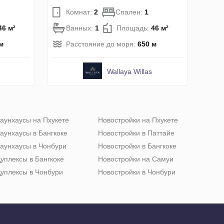
Комнат:
2
Спален:
1
46 м²
Ванных:
1
Площадь:
46 м²
м
Расстояние до моря:
650 м
Wallaya Willas
аунхаусы на Пхукете
Новостройки на Пхукете
аунхаусы в Бангкоке
Новостройки в Паттайе
аунхаусы в Чонбури
Новостройки в Бангкоке
уплексы в Бангкоке
Новостройки на Самуи
уплексы в Чонбури
Новостройки в Чонбури