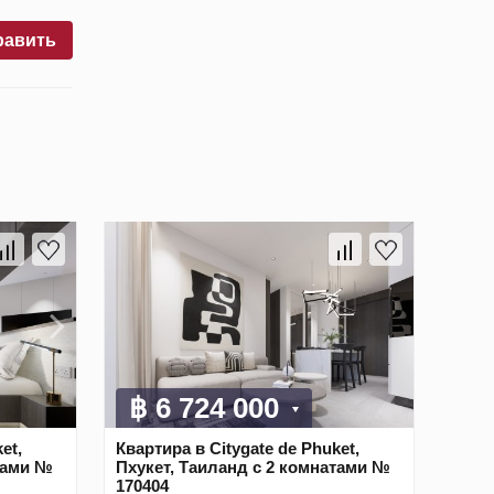
равить
฿ 6 724 000
et,
Квартира в Citygate de Phuket,
тами №
Пхукет, Таиланд с 2 комнатами №
170404