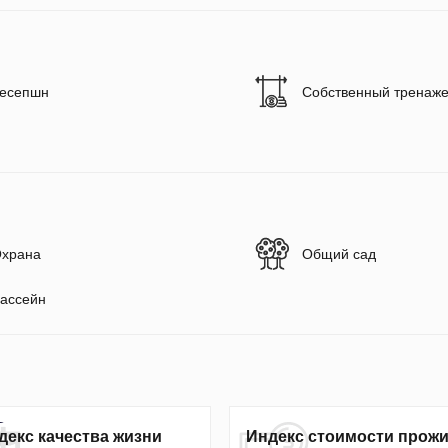
есепшн
Собственный тренаже
храна
Общий сад
ассейн
декс качества жизни
Индекс стоимости прож