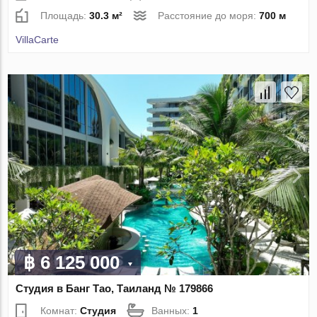
Площадь:
30.3 м²
Расстояние до моря:
700 м
VillaСarte
฿ 6 125 000
Студия в Банг Тао, Таиланд № 179866
Комнат:
Студия
Ванных:
1