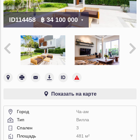
ID114458
฿ 34 100 000
Показать на карте
Город
Ча-ам
Тип
Вилла
Спален
3
Площадь
481 м²