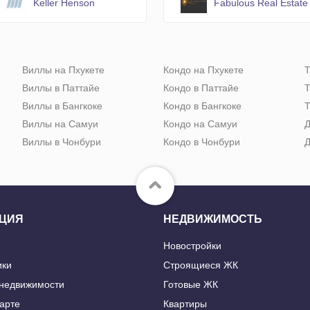
Keller Henson
Fabulous Real Estate
Виллы на Пхукете
Кондо на Пхукете
Т
Виллы в Паттайе
Кондо в Паттайе
Т
Виллы в Бангкоке
Кондо в Бангкоке
Т
Виллы на Самуи
Кондо на Самуи
Д
Виллы в Чонбури
Кондо в Чонбури
Д
ЦИЯ
НЕДВИЖИМОСТЬ
Новостройки
ики
Строящиеся ЖК
 недвижимости
Готовые ЖК
карте
Квартиры