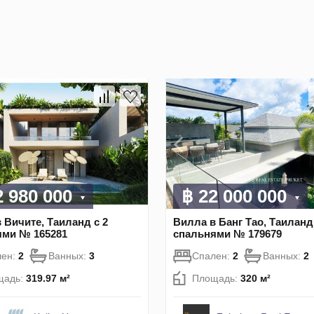
2 980 000
฿ 22 000 000
 Вичите, Таиланд с 2
Вилла в Банг Тао, Таиланд 
ями № 165281
спальнями № 179679
лен:
2
Ванных:
3
Спален:
2
Ванных:
2
щадь:
319.97 м²
Площадь:
320 м²