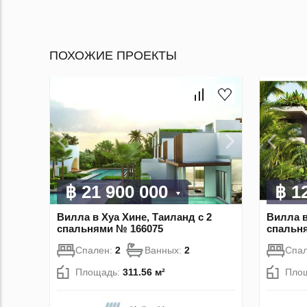
ПОХОЖИЕ ПРОЕКТЫ
฿ 21 900 000
฿ 1
Вилла в Хуа Хине, Таиланд с 2
Вилла в
спальнями № 166075
спальн
Спален:
2
Ванных:
2
Спа
Площадь:
311.56 м²
Пло