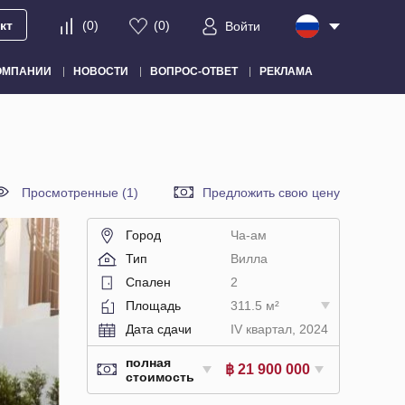
кт
(
0
)
(
0
)
Войти
ОМПАНИИ
НОВОСТИ
ВОПРОС-ОТВЕТ
РЕКЛАМА
Просмотренные (1)
Предложить свою цену
Город
Ча-ам
Тип
Вилла
Спален
2
Площадь
311.5 м²
Дата сдачи
IV квартал, 2024
полная
฿ 21 900 000
стоимость