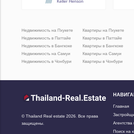
Keller Henson
Недвижимость на Пхукете
Квартиры на Пхукете
Недвижимость в Паттайе
Квартиры в Паттайе
Недвижимость в Бангкоке
Квартиры в Бангкоке
Недвижимость на Самуи
Квартиры на Самуи
Недвижимость в Чонбури
Квартиры в Чонбури
НАВИГА
Главная
Застройщ
© Thailand Real estate 2026. Все права
Агентства
защищены.
Поиск на 