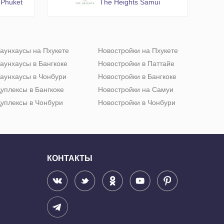
 Phuket
The Heights Samui
аунхаусы на Пхукете
Новостройки на Пхукете
аунхаусы в Бангкоке
Новостройки в Паттайе
аунхаусы в Чонбури
Новостройки в Бангкоке
уплексы в Бангкоке
Новостройки на Самуи
уплексы в Чонбури
Новостройки в Чонбури
КОНТАКТЫ