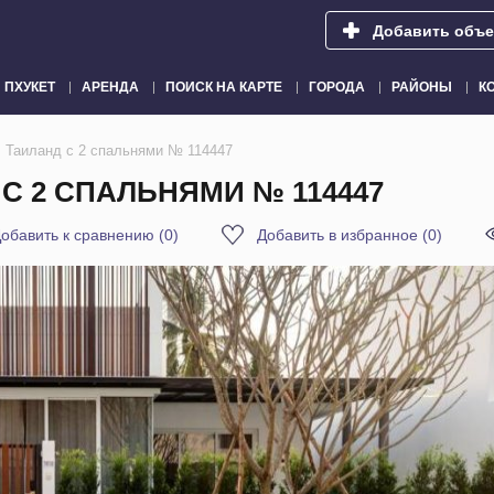
Добавить объе
ПХУКЕТ
АРЕНДА
ПОИСК НА КАРТЕ
ГОРОДА
РАЙОНЫ
К
, Таиланд с 2 спальнями № 114447
 С 2 СПАЛЬНЯМИ № 114447
обавить к сравнению
(
0
)
Добавить в избранное
(
0
)