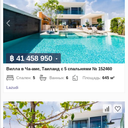
฿ 41 458 950
Вилла в Ча-аме, Таиланд с 5 спальнями № 152460
Спален:
5
Ванных:
6
Площадь:
645 м²
Lazudi