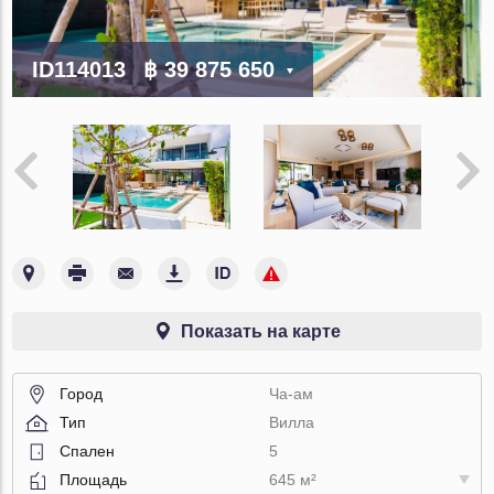
ID114013
฿ 39 875 650
Показать на карте
Город
Ча-ам
Тип
Вилла
Спален
5
Площадь
645 м²