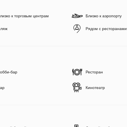
лизко к торговым центрам
Близко к аэропорту
ляж
Рядом с ресторанами
обби-бар
Ресторан
ар
Кинотеатр