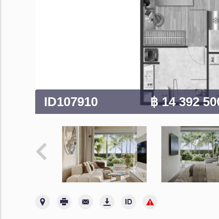
ID107910
฿ 14 392 5