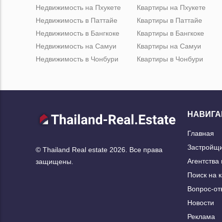
Недвижимость на Пхукете
Квартиры на Пхукете
Недвижимость в Паттайе
Квартиры в Паттайе
Недвижимость в Бангкоке
Квартиры в Бангкоке
Недвижимость на Самуи
Квартиры на Самуи
Недвижимость в Чонбури
Квартиры в Чонбури
НАВИГА
Главная
Застройщ
© Thailand Real estate 2026. Все права
Агентства
защищены.
Поиск на 
Вопрос-от
Новости
Реклама