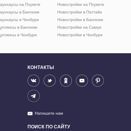
аунхаусы на Пхукете
Новостройки на Пхукете
аунхаусы в Бангкоке
Новостройки в Паттайе
аунхаусы в Чонбури
Новостройки в Бангкоке
уплексы в Бангкоке
Новостройки на Самуи
уплексы в Чонбури
Новостройки в Чонбури
КОНТАКТЫ
Напишите нам
ПОИСК ПО САЙТУ