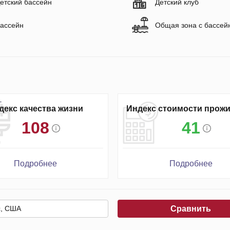
етский бассейн
Детский клуб
ассейн
Общая зона с бассей
декс качества жизни
Индекс стоимости прож
108
41
Подробнее
Подробнее
Сравнить