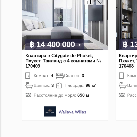
฿ 14 400 000
฿ 1
Квартира в Citygate de Phuket,
Квартира
Пхукет, Таиланд с 4 комнатами №
Пхукет,
170409
170408
Комнат:
4
Спален:
3
Комн
Ванных:
3
Площадь:
96 м²
Ван
Расстояние до моря:
650 м
Расс
Wallaya Willas