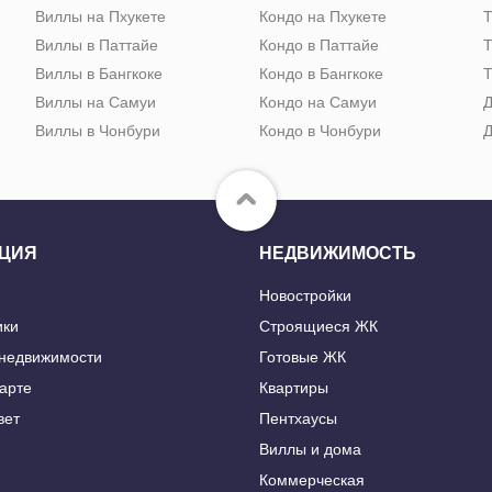
Виллы на Пхукете
Кондо на Пхукете
Т
Виллы в Паттайе
Кондо в Паттайе
Т
Виллы в Бангкоке
Кондо в Бангкоке
Т
Виллы на Самуи
Кондо на Самуи
Д
Виллы в Чонбури
Кондо в Чонбури
Д
ЦИЯ
НЕДВИЖИМОСТЬ
Новостройки
ики
Строящиеся ЖК
 недвижимости
Готовые ЖК
карте
Квартиры
вет
Пентхаусы
Виллы и дома
Коммерческая