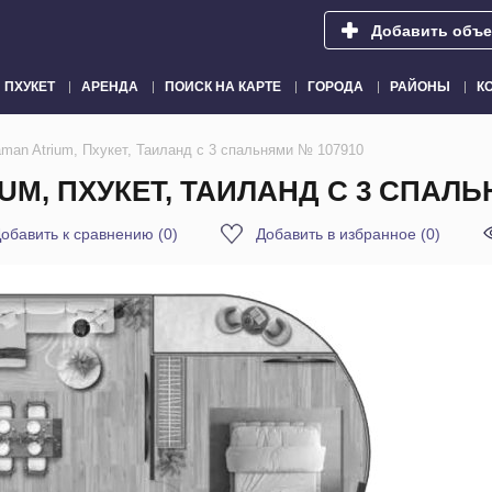
Добавить объе
ПХУКЕТ
АРЕНДА
ПОИСК НА КАРТЕ
ГОРОДА
РАЙОНЫ
К
man Atrium, Пхукет, Таиланд с 3 спальнями № 107910
UM, ПХУКЕТ, ТАИЛАНД С 3 СПАЛЬ
обавить к сравнению
(
0
)
Добавить в избранное
(
0
)