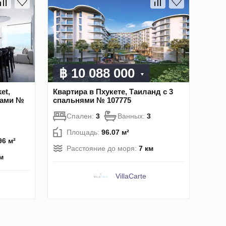
฿ 10 088 000
et,
Квартира в Пхукете, Таиланд с 3
тами №
спальнями № 107775
Спален:
3
Ванных:
3
Площадь:
96.07 м²
96 м²
Расстояние до моря:
7 км
м
VillaСarte