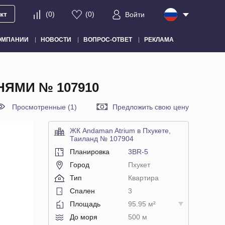
кт
(
0
)
(
0
)
Войти
ОМПАНИИ
НОВОСТИ
ВОПРОС-ОТВЕТ
РЕКЛАМА
НЯМИ № 107910
Просмотренные (1)
Предложить свою цену
ЖК Andaman Atrium в Пхукете,
Таиланд № 107904
Планировка
3BR-5
Город
Пхукет
Тип
Квартира
Спален
3
Площадь
95.95 м²
До моря
500 м