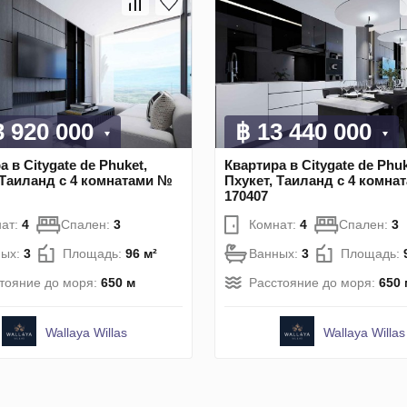
3 920 000
฿ 13 440 000
 в Citygate de Phuket,
Квартира в Citygate de Phuk
 Таиланд с 4 комнатами №
Пхукет, Таиланд с 4 комна
170407
ат:
4
Спален:
3
Комнат:
4
Спален:
3
ных:
3
Площадь:
96 м²
Ванных:
3
Площадь:
тояние до моря:
650 м
Расстояние до моря:
650 
Wallaya Willas
Wallaya Willas