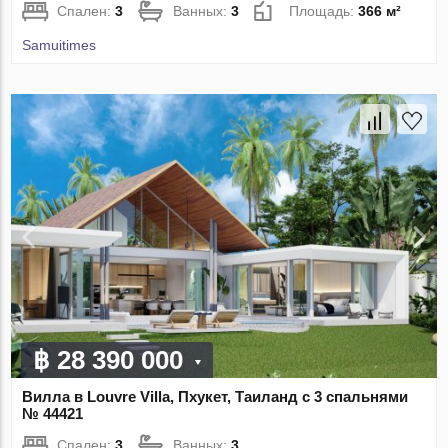
Спален:
3
Ванных:
3
Площадь:
366 м²
Samuitimes
฿ 28 390 000
Вилла в Louvre Villa, Пхукет, Таиланд с 3 спальнями
№ 44421
Спален:
3
Ванных:
3