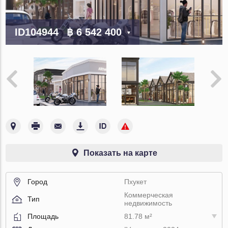
ID104944
฿ 6 542 400
Показать на карте
Город
Пхукет
Коммерческая
Тип
недвижимость
Площадь
81.78 м²