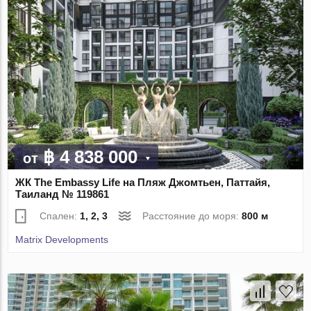
฿ 4 838 000
от
ЖК The Embassy Life на Пляж Джомтьен, Паттайя,
Таиланд № 119861
Спален:
1, 2, 3
Расстояние до моря:
800 м
Matrix Developments