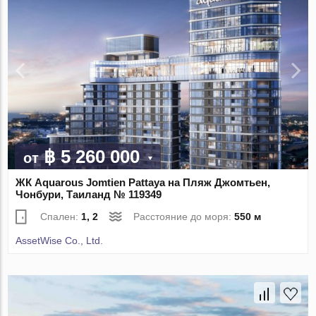
฿ 5 260 000
от
ЖК Aquarous Jomtien Pattaya на Пляж Джомтьен,
Чонбури, Таиланд № 119349
Спален:
1, 2
Расстояние до моря:
550 м
AssetWise Co., Ltd.