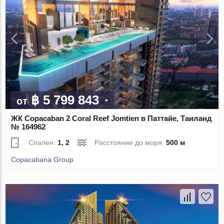
฿ 5 799 843
от
ЖК Copacaban 2 Coral Reef Jomtien в Паттайе, Таиланд
№ 164962
Спален:
1, 2
Расстояние до моря:
500 м
Copacabana Group