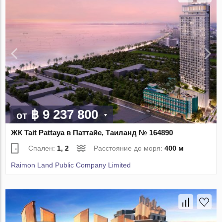
฿ 9 237 800
от
ЖК Tait Pattaya в Паттайе, Таиланд № 164890
Спален:
1, 2
Расстояние до моря:
400 м
Raimon Land Public Company Limited