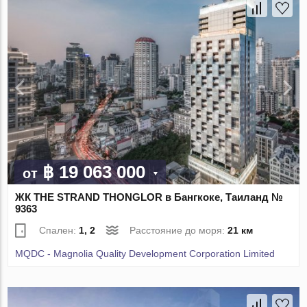
฿ 19 063 000
от
ЖК THE STRAND THONGLOR в Бангкоке, Таиланд №
9363
Спален:
1, 2
Расстояние до моря:
21 км
MQDC - Magnolia Quality Development Corporation Limited