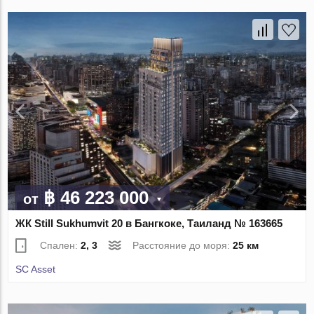
฿ 46 223 000
от
ЖК Still Sukhumvit 20 в Бангкоке, Таиланд № 163665
Спален:
2, 3
Расстояние до моря:
25 км
SC Asset