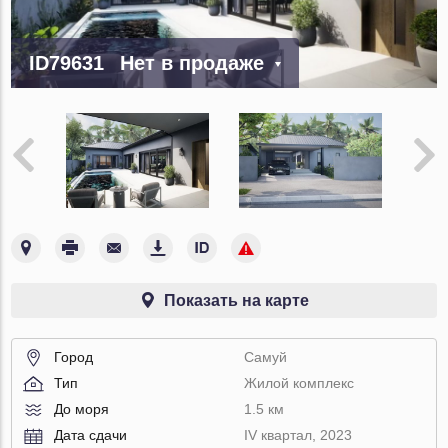
ID79631
Нет в продаже
Показать на карте
Город
Самуй
Тип
Жилой комплекс
До моря
1.5 км
Дата сдачи
IV квартал, 2023