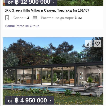
฿ 12 900 000
от
ЖК Green Hills Villas в Самуи, Таиланд № 161487
Спален:
3
Расстояние до моря:
3 км
Samui Paradise Group
฿ 4 950 000
от