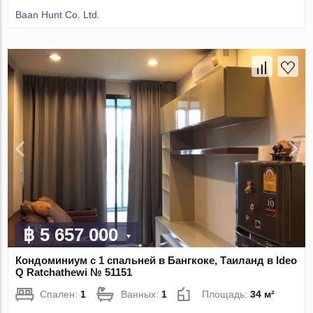
Baan Hunt Co. Ltd.
฿ 5 657 000
Кондоминиум с 1 спальней в Бангкоке, Таиланд в Ideo
Q Ratchathewi № 51151
Спален:
1
Ванных:
1
Площадь:
34 м²