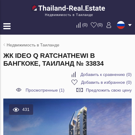
Недвижимость в Таиланде
(
0
)
(
0
)
Недвижимость в Таиланде
ЖК IDEO Q RATCHATHEWI В
БАНГКОКЕ, ТАИЛАНД № 33834
Добавить к сравнению
(
0
)
Добавить в избранное
(
0
)
Просмотренные (1)
Предложить свою цену
431