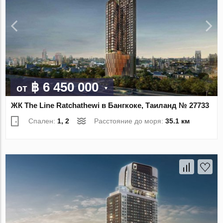
฿ 6 450 000
от
ЖК The Line Ratchathewi в Бангкоке, Таиланд № 27733
Спален:
1, 2
Расстояние до моря:
35.1 км