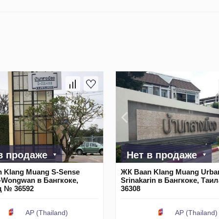
в продаже
Нет в продаже
 Klang Muang S-Sense
ЖК Baan Klang Muang Urba
Wongwan в Бангкоке,
Srinakarin в Бангкоке, Та
д № 36592
36308
AP (Thailand)
AP (Thailand)