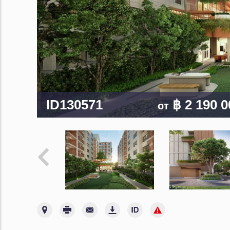
ID130571
฿ 2 190 
от