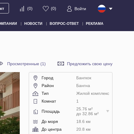
кт
(
0
)
(
0
)
Войти
ОМПАНИИ
НОВОСТИ
ВОПРОС-ОТВЕТ
РЕКЛАМА
Просмотренные (1)
Предложить свою цену
Город
Бангкок
Район
Бангна
Тип
Жилой комплекс
Комнат
1
25.76 м²
Площадь
до 32.86 м²
До моря
18.6 км
До центра
20.8 км