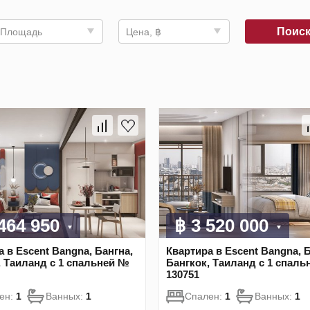
Поис
Площадь
Цена, ฿
 464 950
฿ 3 520 000
 в Escent Bangna, Бангна,
Квартира в Escent Bangna, 
, Таиланд с 1 спальней №
Бангкок, Таиланд с 1 спал
130751
ен:
1
Ванных:
1
Спален:
1
Ванных:
1