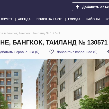
Добавить объе
ПХУКЕТ
АРЕНДА
ПОИСК НА КАРТЕ
ГОРОДА
РАЙОНЫ
К
na в Бангне, Бангкок, Таиланд № 130571
НЕ, БАНГКОК, ТАИЛАНД № 130571
обавить к сравнению
(
0
)
Добавить в избранное
(
0
)