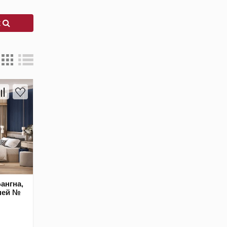
к
Бангна,
ьней №