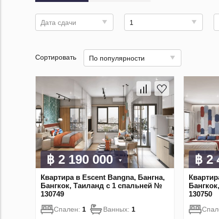
Дата сдачи
1
Сортировать
По популярности
฿ 2 190 000
฿ 2
Квартира в Escent Bangna, Бангна,
Квартира
Бангкок, Таиланд с 1 спальней №
Бангкок
130749
130750
Спален:
1
Ванных:
1
Спал