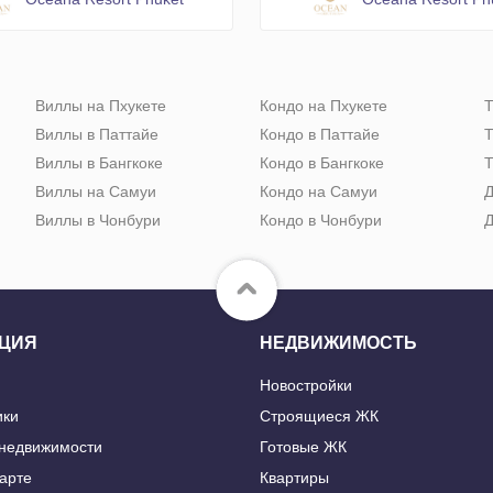
Виллы на Пхукете
Кондо на Пхукете
Т
Виллы в Паттайе
Кондо в Паттайе
Т
Виллы в Бангкоке
Кондо в Бангкоке
Т
Виллы на Самуи
Кондо на Самуи
Д
Виллы в Чонбури
Кондо в Чонбури
Д
ЦИЯ
НЕДВИЖИМОСТЬ
Новостройки
ики
Строящиеся ЖК
 недвижимости
Готовые ЖК
карте
Квартиры