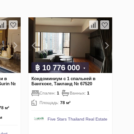
฿ 10 776 000
и в
Кондоминиум с 1 спальней в
Surin №
Бангкоке, Таиланд № 67520
Спален:
1
Ванных:
1
Площадь:
78 м²
78 м²
м
Five Stars Thailand Real Estate
uket