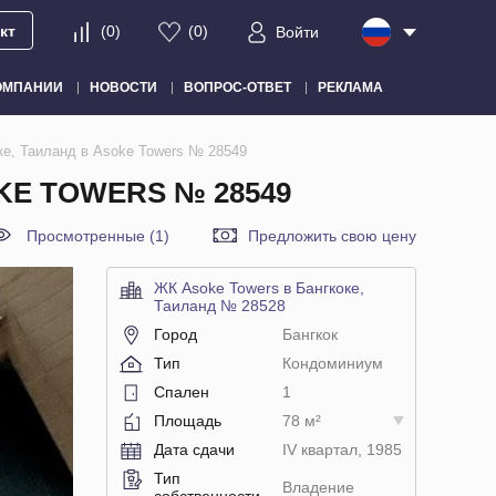
кт
(
0
)
(
0
)
Войти
ОМПАНИИ
НОВОСТИ
ВОПРОС-ОТВЕТ
РЕКЛАМА
ке, Таиланд в Asoke Towers № 28549
KE TOWERS № 28549
Просмотренные (1)
Предложить свою цену
ЖК Asoke Towers в Бангкоке,
Таиланд № 28528
Город
Бангкок
Тип
Кондоминиум
Спален
1
Площадь
78 м²
Дата сдачи
IV квартал, 1985
Тип
Владение
собственности