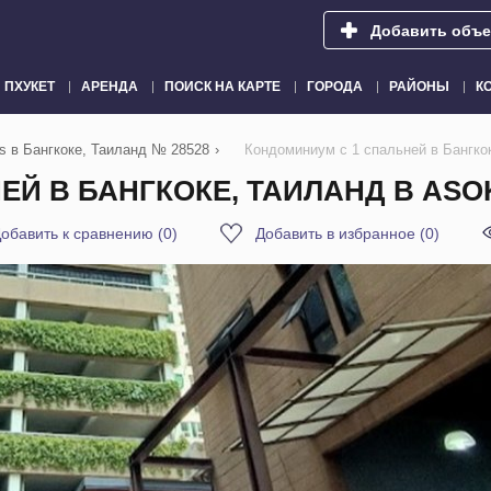
Добавить объе
ПХУКЕТ
АРЕНДА
ПОИСК НА КАРТЕ
ГОРОДА
РАЙОНЫ
К
s в Бангкоке, Таиланд № 28528
›
Кондоминиум с 1 спальней в Бангко
Й В БАНГКОКЕ, ТАИЛАНД В ASO
обавить к сравнению
(
0
)
Добавить в избранное
(
0
)