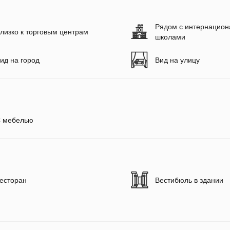
Рядом с интернацио
лизко к торговым центрам
школами
ид на город
Вид на улицу
 мебелью
есторан
Вестибюль в здании