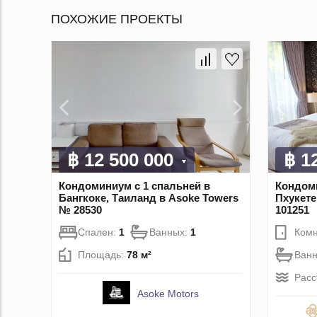
ПОХОЖИЕ ПРОЕКТЫ
฿ 12 500 000
฿ 1
Кондоминиум с 1 спальней в
Кондоми
Бангкоке, Таиланд в Asoke Towers
Пхукете
№ 28530
101251
Спален:
1
Ванных:
1
Комн
Площадь:
78 м²
Ван
Расс
Asoke Motors