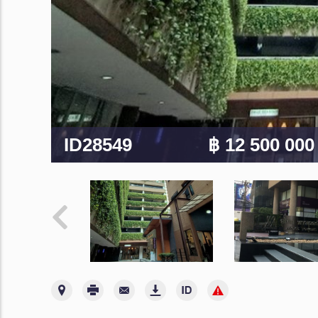
ID28549
฿ 12 500 00