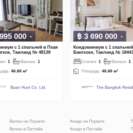
 995 000
฿ 3 690 000
ниум с 1 спальней в Пхая
Кондоминиум с 1 спальней
нгкок, Таиланд № 48139
Бангкоке, Таиланд № 1844
лен:
1
Ванных:
1
Спален:
1
Ванных:
1
щадь:
46.66 м²
Площадь:
46.66 м²
Baan Hunt Co. Ltd.
The Bangkok Resi
Виллы на Пхукете
Кондо на Пхукете
Т
Виллы в Паттайе
Кондо в Паттайе
Т