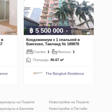
฿ 5 500 000
 в
Кондоминиум с 1 спальней в
37
Бангкоке, Таиланд № 189878
Спален:
1
Ванных:
1
Площадь:
46.67 м²
dence
The Bangkok Residence
аунхаусы на Пхукете
Новостройки на Пхукете
аунхаусы в Бангкоке
Новостройки в Паттайе