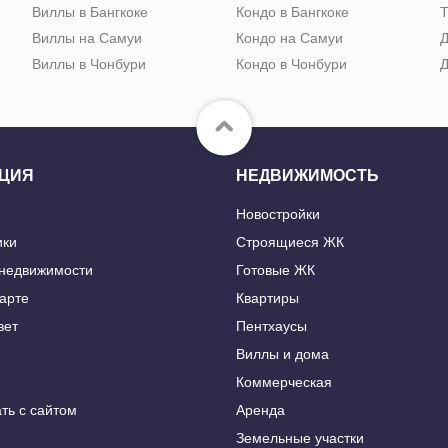
Виллы в Бангкоке
Кондо в Бангкоке
Т
Виллы на Самуи
Кондо на Самуи
Д
Виллы в Чонбури
Кондо в Чонбури
Д
ЦИЯ
НЕДВИЖИМОСТЬ
Новостройки
ики
Строящиеся ЖК
 недвижимости
Готовые ЖК
карте
Квартиры
вет
Пентхаусы
Виллы и дома
Коммерческая
ть с сайтом
Аренда
Земельные участки