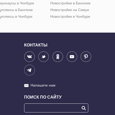
аунхаусы в Чонбури
Новостройки в Бангкоке
уплексы в Бангкоке
Новостройки на Самуи
уплексы в Чонбури
Новостройки в Чонбури
КОНТАКТЫ
Напишите нам
ПОИСК ПО САЙТУ