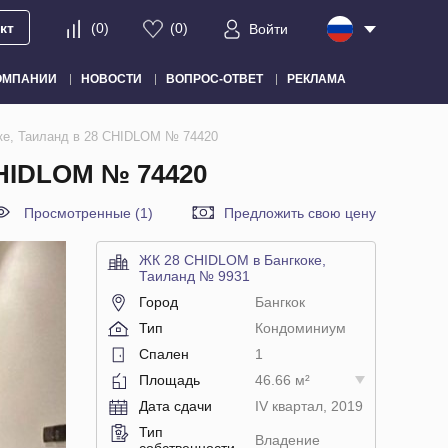
кт
(
0
)
(
0
)
Войти
ОМПАНИИ
НОВОСТИ
ВОПРОС-ОТВЕТ
РЕКЛАМА
ке, Таиланд в 28 CHIDLOM № 74420
HIDLOM № 74420
Просмотренные (1)
Предложить свою цену
ЖК 28 CHIDLOM в Бангкоке,
Таиланд № 9931
Город
Бангкок
Тип
Кондоминиум
Спален
1
Площадь
46.66 м²
Дата сдачи
IV квартал, 2019
Тип
Владение
собственности