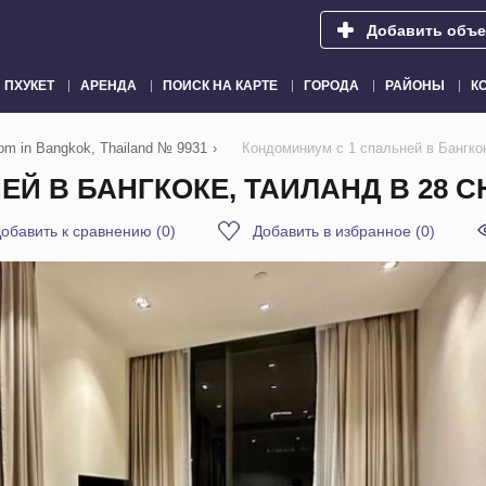
Добавить объе
ПХУКЕТ
АРЕНДА
ПОИСК НА КАРТЕ
ГОРОДА
РАЙОНЫ
К
lom in Bangkok, Thailand № 9931
›
Кондоминиум с 1 спальней в Бангко
Й В БАНГКОКЕ, ТАИЛАНД В 28 C
обавить к сравнению
(
0
)
Добавить в избранное
(
0
)