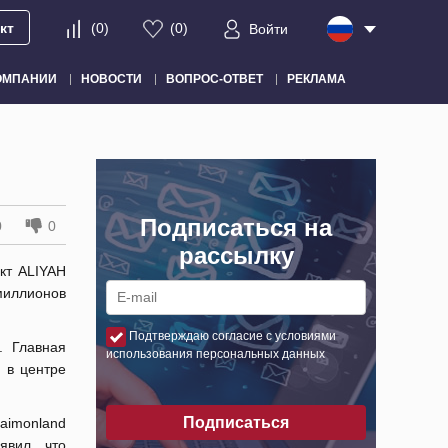
кт
(
0
)
(
0
)
Войти
ОМПАНИИ
НОВОСТИ
ВОПРОС-ОТВЕТ
РЕКЛАМА
Подписаться на
0
0
рассылку
ект ALIYAH
иллионов
Подтверждаю согласие с условиями
. Главная
использования персональных данных
 в центре
Подписаться
Raimonland
явил, что