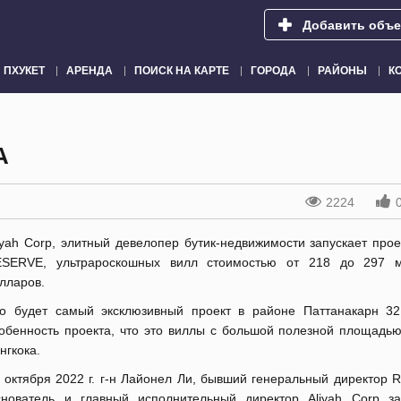
Добавить объе
ПХУКЕТ
АРЕНДА
ПОИСК НА КАРТЕ
ГОРОДА
РАЙОНЫ
К
А
2224
iyah Corp, элитный девелопер бутик-недвижимости запускает про
SERVE, ультрароскошных вилл стоимостью от 218 до 297 м
лларов.
о будет самый эксклюзивный проект в районе Паттанакарн 32
обенность проекта, что это виллы с большой полезной площадью
нгкока.
 октября 2022 г. г-н Лайонел Ли, бывший генеральный директор 
нователь и главный исполнительный директор Aliyah Corp за