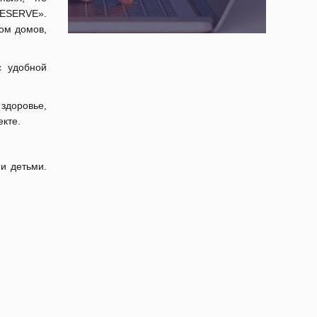
RESERVE».
вом домов,
с удобной
здоровье,
екте.
и детьми.