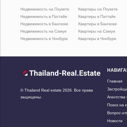
Недвижимость на Пхукете
Квартиры на Пхукете
Недвижимость в Паттайе
Квартиры в Паттайе
Недвижимость в Бангкоке
Квартиры в Бангкоке
Недвижимость на Самуи
Квартиры на Самуи
Недвижимость в Чонбури
Квартиры в Чонбури
НАВИГА
Главная
Застройщ
© Thailand Real estate 2026. Все права
Агентства
защищены.
Поиск на 
Вопрос-от
Новости