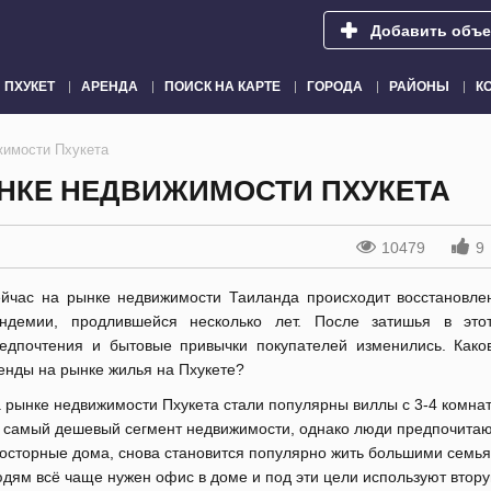
Добавить объе
ПХУКЕТ
АРЕНДА
ПОИСК НА КАРТЕ
ГОРОДА
РАЙОНЫ
К
жимости Пхукета
НКЕ НЕДВИЖИМОСТИ ПХУКЕТА
10479
9
йчас на рынке недвижимости Таиланда происходит восстановле
ндемии, продлившейся несколько лет. После затишья в это
едпочтения и бытовые привычки покупателей изменились. Како
енды на рынке жилья на Пхукете?
 рынке недвижимости Пхукета стали популярны виллы с 3-4 комна
 самый дешевый сегмент недвижимости, однако люди предпочитаю
осторные дома, снова становится популярно жить большими семь
дям всё чаще нужен офис в доме и под эти цели используют втор