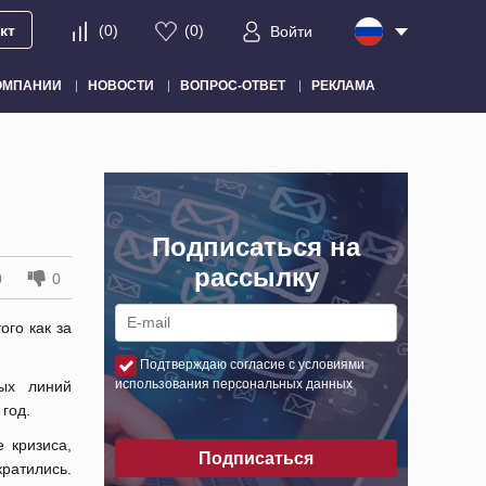
кт
(
0
)
(
0
)
Войти
ОМПАНИИ
НОВОСТИ
ВОПРОС-ОТВЕТ
РЕКЛАМА
Подписаться на
рассылку
0
0
ого как за
Подтверждаю согласие с условиями
использования персональных данных
ых линий
 год.
 кризиса,
Подписаться
ратились.