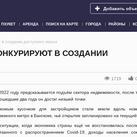
Добавить объе
ПХУКЕТ
АРЕНДА
ПОИСК НА КАРТЕ
ГОРОДА
РАЙОНЫ
К
 в создании доступного жилья
ОНКУРИРУЮТ В СОЗДАНИИ
1719
2022 году предсказывается подъём сектора недвижимости, после т
ошедшие два года он достиг низшей точки.
акомым кусочком для застройщиков стали земли вдоль нов
земного метро в Бангкоке, чьё открытие запланировано на текущий
ситуации, когда экономика страны ещё не восстановилась после
язанного с распространением Covid-19, доходы населения сок