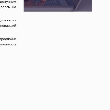
доступном
ираясь на
 для своих
тановивший
прослойки
вижимость