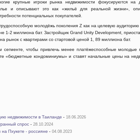
огие крупные игроки рынка недвижимости фокусируются на 
лье и описывают это как «жильё для реальной жизни», оп
требности потенциальных покупателей.
а трудоспособную молодёжь поколения Z как на целевую аудиторию
не 1-2 миллиона бат. Застройщик Grand Unity Development, приос
на рынок с квартирами со стартовой ценой 1, 89 миллиона бат.
м сегменте, чтобы привлечь менее платёжеспособные молодые 
енте «бюджетные кондоминиумы» и ставят начальные цены на нед
цию недвижимости в Таиланде
-
18.06.2026
транный спрос
-
28.10.2024
 на Пхукете - россияне
-
04.08.2023