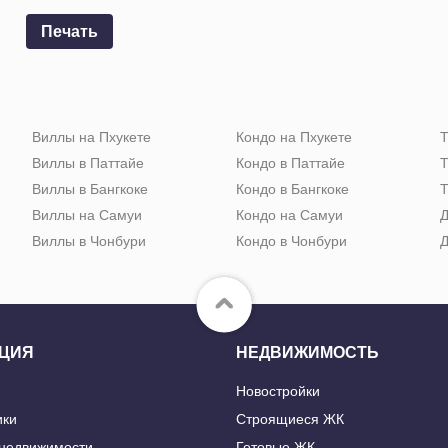
Печать
Виллы на Пхукете
Кондо на Пхукете
Т
Виллы в Паттайе
Кондо в Паттайе
Т
Виллы в Бангкоке
Кондо в Бангкоке
Т
Виллы на Самуи
Кондо на Самуи
Д
Виллы в Чонбури
Кондо в Чонбури
Д
ЦИЯ
НЕДВИЖИМОСТЬ
Новостройки
ики
Строящиеся ЖК
 недвижимости
Готовые ЖК