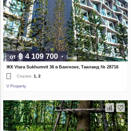
฿ 4 109 700
от
ЖК Vtara Sukhumvit 36 в Бангкоке, Таиланд № 28716
Спален:
1, 2
V Property