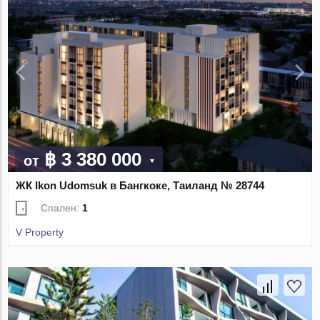
฿ 3 380 000
от
ЖК Ikon Udomsuk в Бангкоке, Таиланд № 28744
Спален:
1
V Property