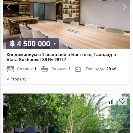
฿ 4 500 000
Кондоминиум с 1 спальней в Бангкоке, Таиланд в
Vtara Sukhumvit 36 № 28717
Спален:
1
Ванных:
1
Площадь:
29 м²
V Property