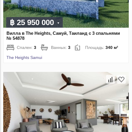
฿ 25 950 000
Вилла в The Heights, Самуй, Таиланд с 3 спальнями
№ 54878
Спален:
3
Ванных:
3
Площадь:
340 м²
The Heights Samui