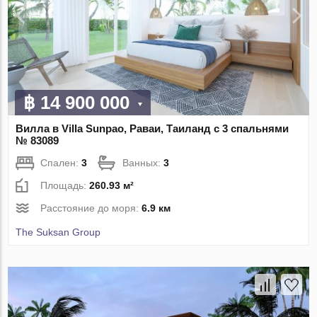
฿ 14 900 000
Вилла в Villa Sunpao, Раваи, Таиланд с 3 спальнями
№ 83089
Спален:
3
Ванных:
3
Площадь:
260.93 м²
Расстояние до моря:
6.9 км
The Suksan Group