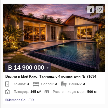
฿ 14 900 000
Вилла в Май Кхао, Таиланд с 4 комнатами № 71634
Комнат:
4
Спален:
3
Ванных:
3
Площадь:
165 м²
Расстояние до моря:
500 м
50lemons Co. LTD