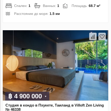
Спален:
1
Ванных:
1
Площадь:
68.7 м²
Расстояние до моря:
1.5 км
฿ 4 900 000
Студия в кондо в Пхукете, Таиланд в Villoft Zen Living
№ 46338