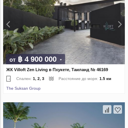
฿ 4 900 000
от
ЖК Villoft Zen Living в Пхукете, Таиланд № 46169
Спален:
1, 2, 3
Расстояние до моря:
1.5 км
The Suksan Group