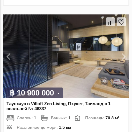
฿ 10 900 000
Таунхаус в Villoft Zen Living, Пхукет, Таиланд с 1
спальней № 46337
Спален:
1
Ванных:
1
Площадь:
70.8 м²
Расстояние до моря:
1.5 км