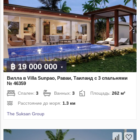
฿ 19 000 000
Вилла в Villa Sunpao, Раваи, Таиланд с 3 спальнями
№ 46359
Спален:
3
Ванных:
3
Площадь:
262 м²
Расстояние до моря:
1.3 км
The Suksan Group