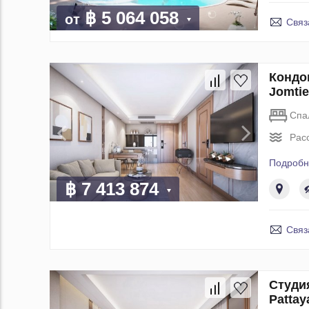
฿ 5 064 058
от
Связ
Кондо
Jomtie
Спа
Рас
Подробн
฿ 7 413 874
Связ
Студи
Pattay