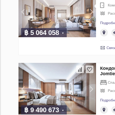
Ком
Рас
Подробн
฿ 5 064 058
Связ
Кондо
Jomtie
Спа
Рас
Подробн
฿ 9 490 673