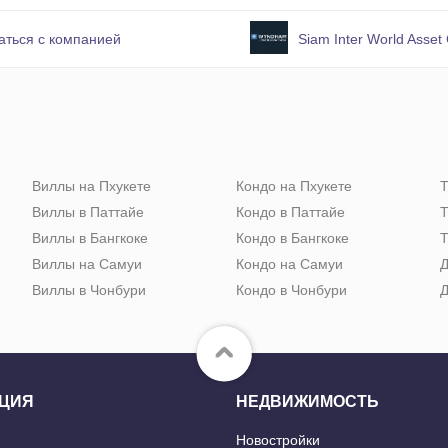
аться с компанией
Siam Inter World Asset 
Виллы на Пхукете
Кондо на Пхукете
Т
Виллы в Паттайе
Кондо в Паттайе
Т
Виллы в Бангкоке
Кондо в Бангкоке
Т
Виллы на Самуи
Кондо на Самуи
Д
Виллы в Чонбури
Кондо в Чонбури
Д
ЦИЯ
НЕДВИЖИМОСТЬ
Новостройки