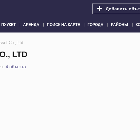
Добавить объе
ПХУКЕТ
АРЕНДА
ПОИСК НА КАРТЕ
ГОРОДА
РАЙОНЫ
К
sset Co., Ltd
., LTD
я:
4 объекта