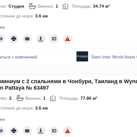
нат:
Студия
Ванных:
1
Площадь:
34.74 м²
стояние до моря:
3.6 км
ее
аться с компанией
Siam Inter World Asset 
миниум с 2 спальнями в Чонбури, Таиланд в Wy
n Pattaya № 63497
лен:
2
Ванных:
1
Площадь:
77.86 м²
стояние до моря:
3.6 км
ее