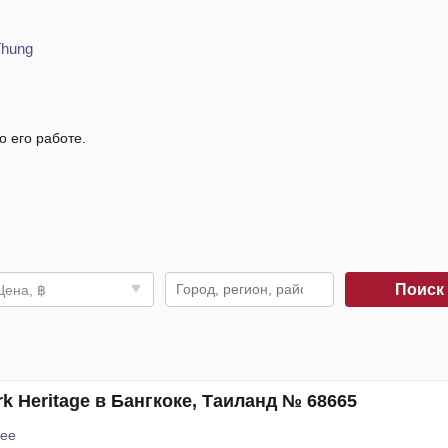
Thung
о его работе.
Поис
Цена, ฿
k Heritage в Бангкоке, Таиланд № 68665
ее