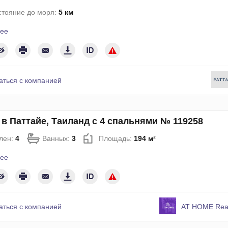
стояние до моря:
5 км
ее
аться с компанией
 в Паттайе, Таиланд с 4 спальнями № 119258
лен:
4
Ванных:
3
Площадь:
194 м²
ее
аться с компанией
AT HOME Real