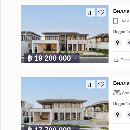
Вилла
Ком
Подробн
฿ 19 200 000
Связ
Вилла
Спа
Подробн
฿ 17 700 000