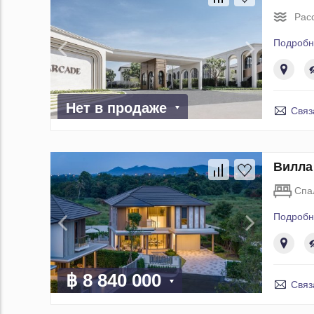
Рас
Подробн
Нет в продаже
Связ
Вилла
Спа
Подробн
฿ 8 840 000
Связ