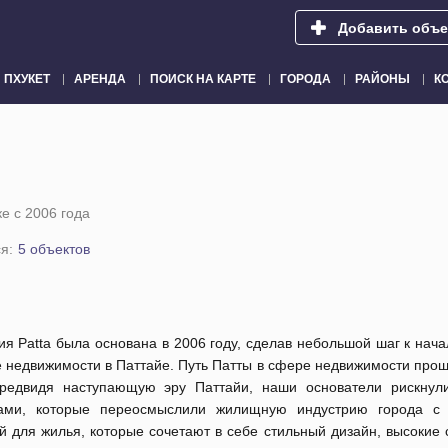
Добавить объе
ПХУКЕТ
АРЕНДА
ПОИСК НА КАРТЕ
ГОРОДА
РАЙОНЫ
К
е с 2006 года
я:
5 объектов
я Patta была основана в 2006 году, сделав небольшой шаг к нач
 недвижимости в Паттайе. Путь Патты в сфере недвижимости прош
Предвидя наступающую эру Паттайи, наши основатели рискнул
ами, которые переосмыслили жилищную индустрию города с
 для жилья, которые сочетают в себе стильный дизайн, высокие 