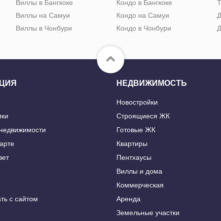
Виллы в Бангкоке
Кондо в Бангкоке
Т
Виллы на Самуи
Кондо на Самуи
Д
Виллы в Чонбури
Кондо в Чонбури
Д
ЦИЯ
НЕДВИЖИМОСТЬ
Новостройки
ики
Строящиеся ЖК
 недвижимости
Готовые ЖК
карте
Квартиры
вет
Пентхаусы
Виллы и дома
Коммерческая
ть с сайтом
Аренда
Земельные участки