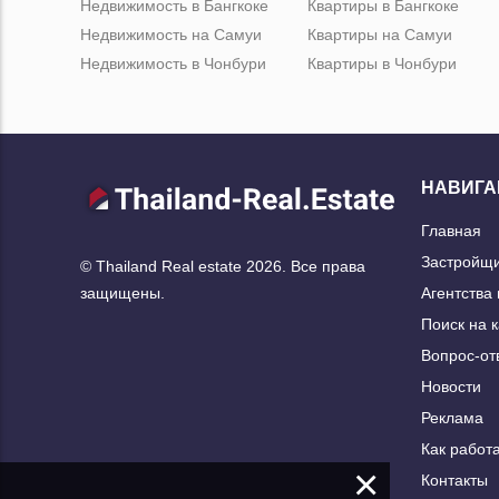
Недвижимость в Бангкоке
Квартиры в Бангкоке
Недвижимость на Самуи
Квартиры на Самуи
Недвижимость в Чонбури
Квартиры в Чонбури
НАВИГА
Главная
Застройщ
© Thailand Real estate 2026. Все права
Агентства
защищены.
Поиск на 
Вопрос-от
Новости
Реклама
Как работа
×
Контакты