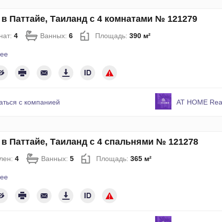
 в Паттайе, Таиланд с 4 комнатами № 121279
нат:
4
Ванных:
6
Площадь:
390 м²
ее
аться с компанией
AT HOME Real
 в Паттайе, Таиланд с 4 спальнями № 121278
лен:
4
Ванных:
5
Площадь:
365 м²
ее