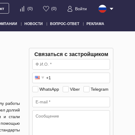
кт
(
0
)
(
0
)
Войти
ОМПАНИИ
НОВОСТИ
ВОПРОС-ОТВЕТ
РЕКЛАМА
Связаться с застройщиком
WhatsApp
Viber
Telegram
алу работы
ел долгий
и и стали
 помощью
стандарты