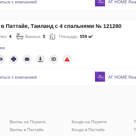
аться с компанией
AT HOME Real
 в Паттайе, Таиланд с 4 спальнями № 121280
лен:
4
Ванных:
5
Площадь:
559 м²
ее
аться с компанией
AT HOME Real
Виллы на Пхукете
Кондо на Пхукете
Т
Виллы в Паттайе
Кондо в Паттайе
Т