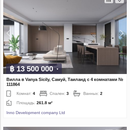
฿ 13 500 000
Вилла в Vanya Sicily, Самуй, Таиланд с 4 комнатами №
111864
Комнат:
4
Спален:
3
Ванных:
2
Площадь:
261.8 м²
Inno Development company Ltd