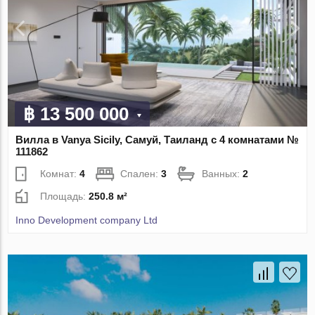
฿ 13 500 000
Вилла в Vanya Sicily, Самуй, Таиланд с 4 комнатами №
111862
Комнат:
4
Спален:
3
Ванных:
2
Площадь:
250.8 м²
Inno Development company Ltd