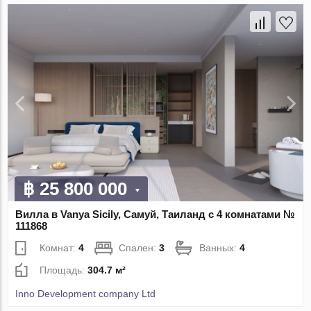
฿ 25 800 000
Вилла в Vanya Sicily, Самуй, Таиланд с 4 комнатами №
111868
Комнат:
4
Спален:
3
Ванных:
4
Площадь:
304.7 м²
Inno Development company Ltd