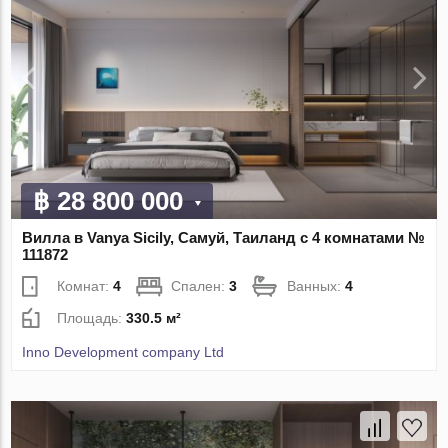
฿ 28 800 000
Вилла в Vanya Sicily, Самуй, Таиланд с 4 комнатами №
111872
Комнат:
4
Спален:
3
Ванных:
4
Площадь:
330.5 м²
Inno Development company Ltd