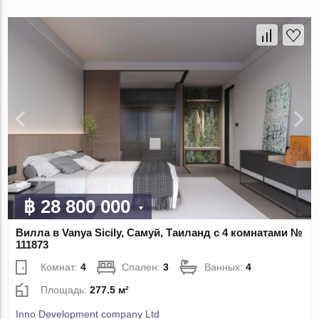
฿ 28 800 000
Вилла в Vanya Sicily, Самуй, Таиланд с 4 комнатами №
111873
Комнат:
4
Спален:
3
Ванных:
4
Площадь:
277.5 м²
Inno Development company Ltd