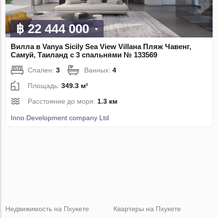
฿ 22 444 000
Вилла в Vanya Sicily Sea View Villaна Пляж Чавенг,
Самуй, Таиланд с 3 спальнями № 133569
Спален:
3
Ванных:
4
Площадь:
349.3 м²
Расстояние до моря:
1.3 км
Inno Development company Ltd
Недвижимость на Пхукете
Квартиры на Пхукете