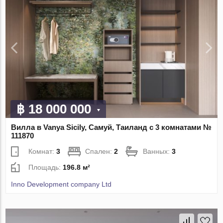
฿ 18 000 000
Вилла в Vanya Sicily, Самуй, Таиланд с 3 комнатами №
111870
Комнат:
3
Спален:
2
Ванных:
3
Площадь:
196.8 м²
Inno Development company Ltd