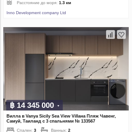
Расстояние до моря:
1.3 км
Inno Development company Ltd
฿ 14 345 000
Вилла в Vanya Sicily Sea View Villaна Пляж Чавенг,
Самуй, Таиланд с 3 спальнями № 133567
Спален:
3
Ванных:
2