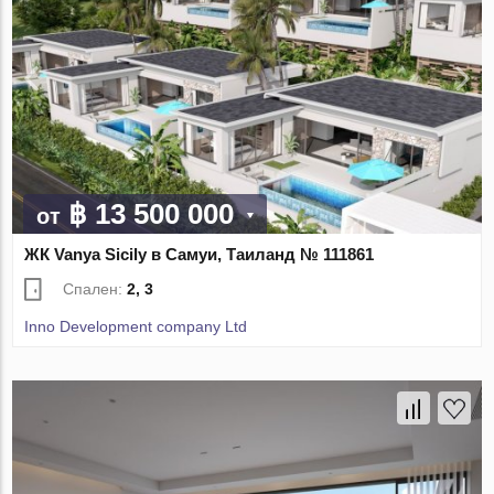
฿ 13 500 000
от
ЖК Vanya Sicily в Самуи, Таиланд № 111861
Спален:
2, 3
Inno Development company Ltd