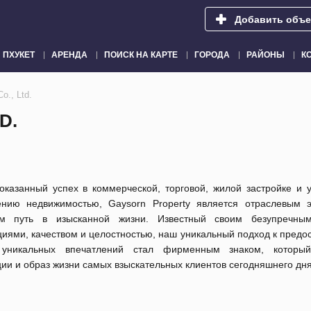
Добавить объе
ПХУКЕТ
АРЕНДА
ПОИСК НА КАРТЕ
ГОРОДА
РАЙОНЫ
К
o., Ltd.
D.
казанный успех в коммерческой, торговой, жилой застройке и у
ению недвижимостью, Gaysorn Property является отраслевым э
м путь в изысканной жизни. Известный своим безупречным
иями, качеством и целостностью, наш уникальный подход к предо
уникальных впечатлений стал фирменным знаком, который
ии и образ жизни самых взыскательных клиентов сегодняшнего дня