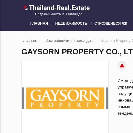
Недвижимость в Таиланде
ГЛАВНАЯ
НЕДВИЖИМОСТЬ
СТРОЯЩИЕСЯ ЖК
Главная
›
Застройщики в Таиланде
›
Gaysorn Property C
GAYSORN PROPERTY CO., LT
Имея до
управл
ведущи
инновац
самых 
тенденц