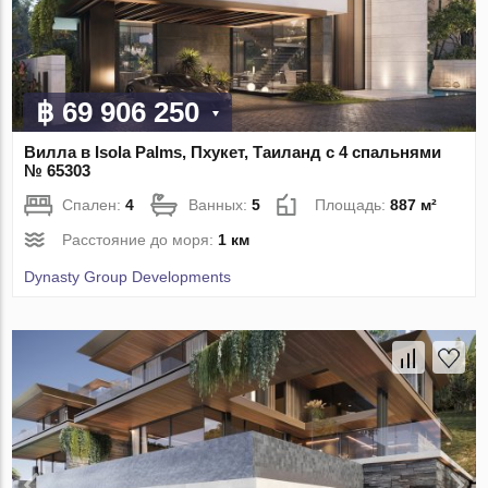
฿ 69 906 250
Вилла в Isola Palms, Пхукет, Таиланд с 4 спальнями
№ 65303
Спален:
4
Ванных:
5
Площадь:
887 м²
Расстояние до моря:
1 км
Dynasty Group Developments