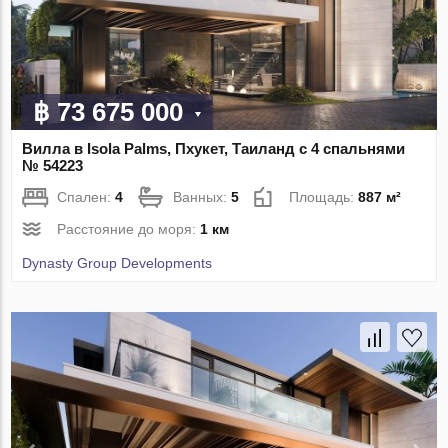
฿ 73 675 000
Вилла в Isola Palms, Пхукет, Таиланд с 4 спальнями
№ 54223
Спален:
4
Ванных:
5
Площадь:
887 м²
Расстояние до моря:
1 км
Dynasty Group Developments