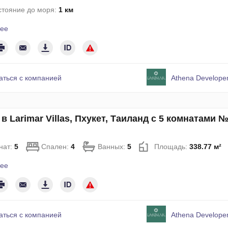
стояние до моря:
1 км
ее
аться с компанией
Athena Developer
в Larimar Villas, Пхукет, Таиланд с 5 комнатами 
нат:
5
Спален:
4
Ванных:
5
Площадь:
338.77 м²
ее
аться с компанией
Athena Developer