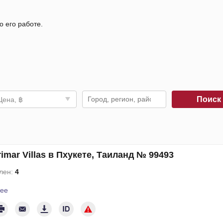
о его работе.
Поис
Цена, ฿
imar Villas в Пхукете, Таиланд № 99493
лен:
4
ее