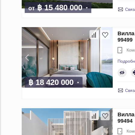
฿ 15 480 000
от
Связ
Вилла 
99499
Ком
Подробн
฿ 18 420 000
Связ
Вилла 
99494
Ком