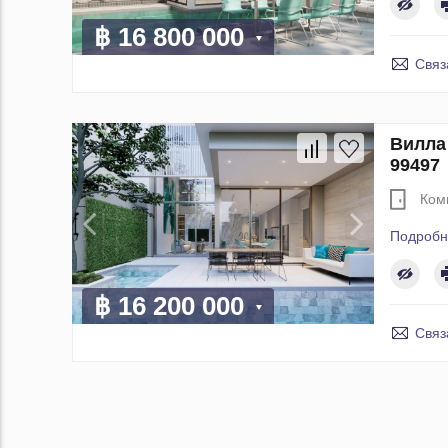
฿ 16 800 000
Связ
Вилла 
99497
Ком
Подробн
฿ 16 200 000
Связ