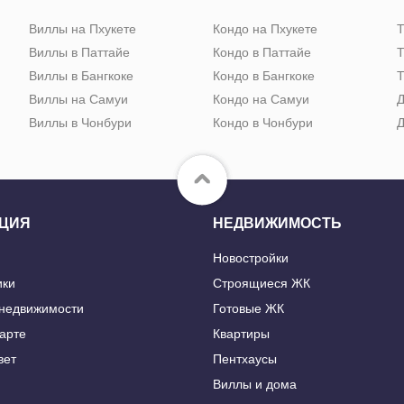
Виллы на Пхукете
Кондо на Пхукете
Т
Виллы в Паттайе
Кондо в Паттайе
Т
Виллы в Бангкоке
Кондо в Бангкоке
Т
Виллы на Самуи
Кондо на Самуи
Д
Виллы в Чонбури
Кондо в Чонбури
Д
ЦИЯ
НЕДВИЖИМОСТЬ
Новостройки
ики
Строящиеся ЖК
 недвижимости
Готовые ЖК
карте
Квартиры
вет
Пентхаусы
Виллы и дома