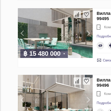
Вилла 
99495
Ком
Подробн
฿ 15 480 000
Связ
Вилла 
99496
Ком
Подробн