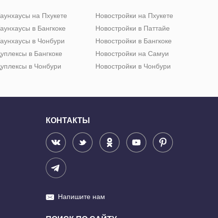
аунхаусы на Пхукете
Новостройки на Пхукете
аунхаусы в Бангкоке
Новостройки в Паттайе
аунхаусы в Чонбури
Новостройки в Бангкоке
уплексы в Бангкоке
Новостройки на Самуи
уплексы в Чонбури
Новостройки в Чонбури
КОНТАКТЫ
Напишите нам