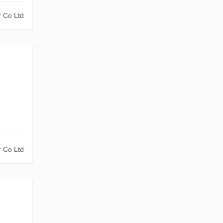
 Co Ltd
№
 Co Ltd
№