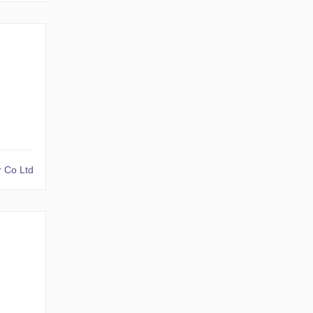
№
 Co Ltd
№