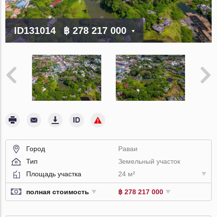
ID131014
฿ 278 217 000
Город
Раваи
Тип
Земельный участок
Площадь участка
24 м²
полная стоимость
฿ 278 217 000