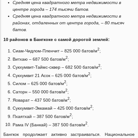
Средняя цена квадратного метра недвижимости в
центре города – 174 тысячи батов.
Средняя цена квадратного метра недвижимости в
районах, отдаленных от центра города, – 80 тысяч
батов.
10 районов в Бангкоке с самой дорогой землей:
2
Сиам-Чидлом-Пленчит ‒ 825 000 батов/м
;
2
Витхаю ‒ 687 500 батов/м
;
2
Сукхумвит-Таймс-сквер ‒ 682 500 батов/м
;
2
Сукхумвит 21 Асок ‒ 625 000 батов/м
;
2
Силом ‒ 625 000 батов/м
;
2
Саторн ‒ 550 000 батов/м
;
2
Яоварат ‒ 437 500 батов/м
;
2
Сукхумвит-Эккамай ‒ 425 000 батов/м
;
2
Пхаятхай ‒ 387 500 батов/м
;
2
Рама IV (Банкай) ‒ 387 500 батов/м
.
Бангкок продолжает активно застраиваться. Национальное