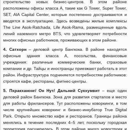
строительство новых бизнес-центров. В этом районе
расположены офисы класса А, такие как G Tower, Super Tower,
SET, AIA Capital Center, которые постепенно достраиваются и
вводятся в эксплуатацию. Здесь возведены жилые комплексы
The Line Asok-Ratchada, Life Asok-Rama, размещенные вдоль
линий наземного метро BTS, что удовлетворяет потребности
многих офисных работников, проживающих в этом районе.
4. Сатхорн
‒ деловой центр Бангкока. В районе находятся
офисные здания класса А, посольства, финансовые
учреждения: различные коммерческие банки, страховые
компании и др. Тайцы и иностранцы приезжают работать в этот
район. Инфраструктура подчиняется потребностям работников:
строятся кафе, рестораны, фитнес-центры.
5.
Пхракханонг/ Он Нут/ Дальний Сукхумвит
–
еще один
деловой район Бангкока. Зона для развития стартапов и место
для работы фрилансеров. Тут расположены коворкинги, в том
числе крупнейших коворкинг и бизнес-инкубатор True Digital
Park. Открыто множество кафе и ресторанов. Границы района
менялись в течение последних 4‒5 лет, поскольку городская
территория расширилась. В этом районе много новостроек и