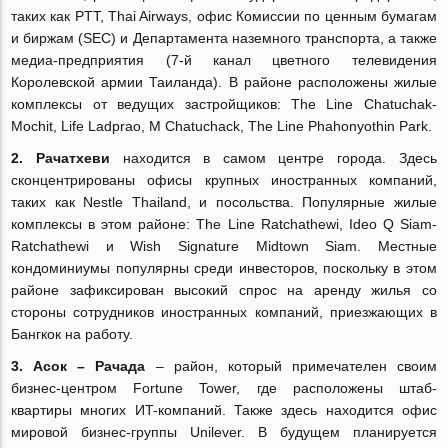
таких как PTT, Thai Airways, офис Комиссии по ценным бумагам
и биржам (SEC) и Департамента наземного транспорта, а также
медиа-предприятия (7-й канал цветного телевидения
Королевской армии Таиланда). В районе расположены жилые
комплексы от ведущих застройщиков: The Line Chatuchak-
Mochit, Life Ladprao, M Chatuchack, The Line Phahonyothin Park.
2.
Рачатхеви
находится в самом центре города. Здесь
сконцентрированы офисы крупных иностранных компаний,
таких как Nestle Thailand, и посольства. Популярные жилые
комплексы в этом районе: The Line Ratchathewi, Ideo Q Siam-
Ratchathewi и Wish Signature Midtown Siam. Местные
кондоминиумы популярны среди инвесторов, поскольку в этом
районе зафиксирован высокий спрос на аренду жилья со
стороны сотрудников иностранных компаний, приезжающих в
Бангкок на работу.
3.
Асок – Рачада
‒ район, который примечателен своим
бизнес-центром Fortune Tower, где расположены штаб-
квартиры многих ИT-компаний. Также здесь находится офис
мировой бизнес-группы Unilever. В будущем планируется