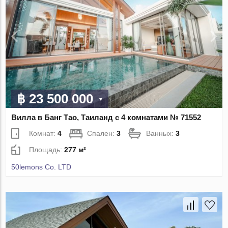
฿ 23 500 000
Вилла в Банг Тао, Таиланд с 4 комнатами № 71552
Комнат:
4
Спален:
3
Ванных:
3
Площадь:
277 м²
50lemons Co. LTD