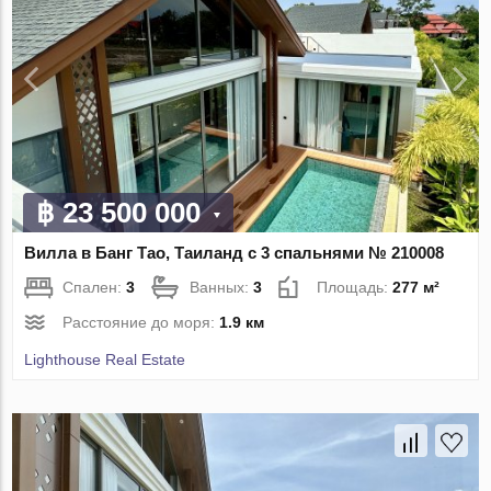
฿ 23 500 000
Вилла в Банг Тао, Таиланд с 3 спальнями № 210008
Спален:
3
Ванных:
3
Площадь:
277 м²
Расстояние до моря:
1.9 км
Lighthouse Real Estate