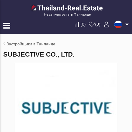
Недвижимость в Таиланде
(
0
)
(
0
)
Застройщики в Таиланде
SUBJECTIVE CO., LTD.