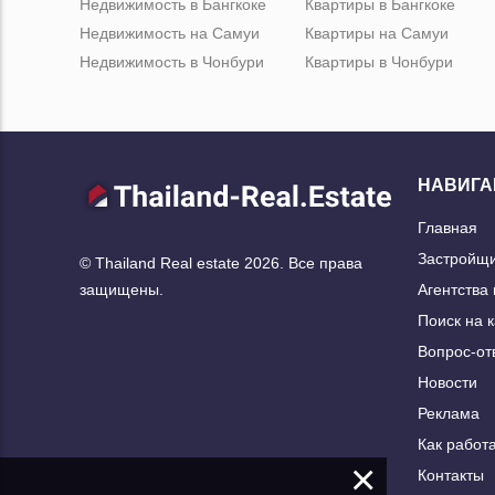
Недвижимость в Бангкоке
Квартиры в Бангкоке
Недвижимость на Самуи
Квартиры на Самуи
Недвижимость в Чонбури
Квартиры в Чонбури
НАВИГА
Главная
Застройщ
© Thailand Real estate 2026. Все права
Агентства
защищены.
Поиск на 
Вопрос-от
Новости
Реклама
Как работа
×
Контакты