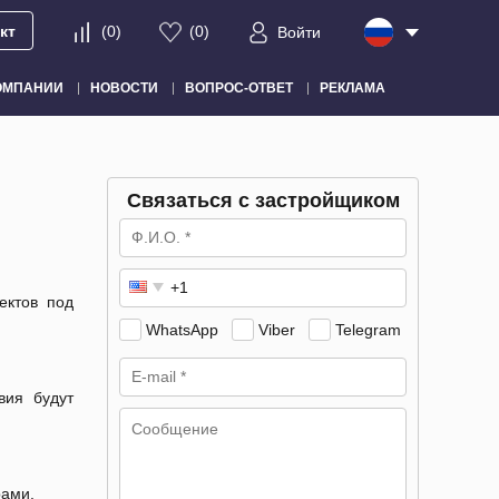
кт
(
0
)
(
0
)
Войти
ОМПАНИИ
НОВОСТИ
ВОПРОС-ОТВЕТ
РЕКЛАМА
Связаться с застройщиком
ектов под
WhatsApp
Viber
Telegram
вия будут
рами.