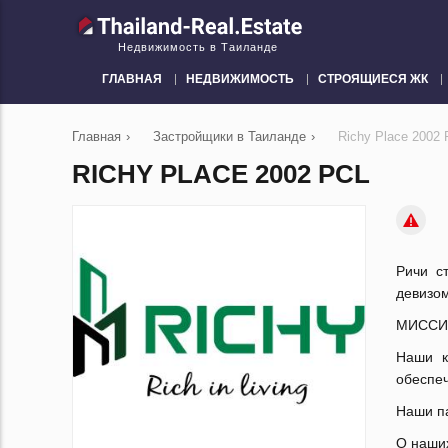
Недвижимость в Таиланде
ГЛАВНАЯ
НЕДВИЖИМОСТЬ
СТРОЯЩИЕСЯ ЖК
Главная
›
Застройщики в Таиланде
›
Richy Place 2002
RICHY PLACE 2002 PCL
Ричи с
девизом
МИССИ
Наши к
обеспеч
Наши п
О наших