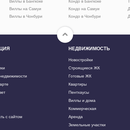
Виллы в Бангкоке
Кондо в Бангкоке
Т
Виллы на Самуи
Кондо на Самуи
Д
Виллы в Чонбури
Кондо в Чонбури
Д
ЦИЯ
НЕДВИЖИМОСТЬ
Новостройки
ики
Строящиеся ЖК
 недвижимости
Готовые ЖК
карте
Квартиры
вет
Пентхаусы
Виллы и дома
Коммерческая
ть с сайтом
Аренда
Земельные участки